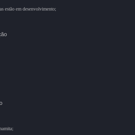
omas estão em desenvolvimento;
ção
o
tnamita;