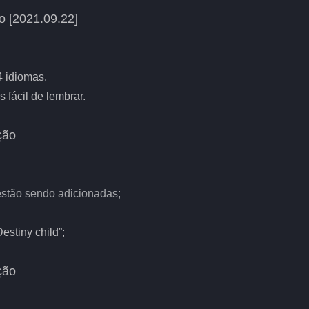
o [2021.09.22]
4 idiomas.
 fácil de lembrar.
ção
 estão sendo adicionadas;
estiny child”;
ção