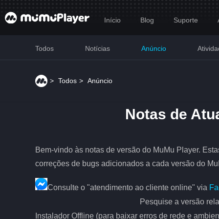
Início
Blog
Suporte
Todos
Notícias
Anúncio
Ativid
>
Todos
>
Anúncio
Notas de Atu
Bem-vindo às notas de versão do MuMu Player. Estas
correções de bugs adicionados a cada versão do Mu
Consulte o "atendimento ao cliente online" via
Fa
Pesquise a versão rela
Instalador Offline (para baixar erros de rede e ambi