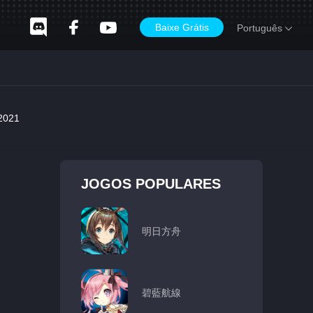
Baixe Grátis
Português
2021
JOGOS POPULARES
明日方舟
碧藍航線