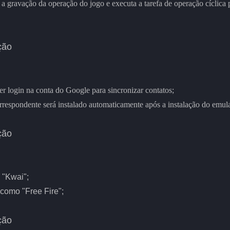
 gravação da operação do jogo e executa a tarefa de operação cíclica 
ção
er login na conta do Google para sincronizar contatos;
orrespondente será instalado automaticamente após a instalação do emul
ção
 "Kwai";
 como "Free Fire";
ção