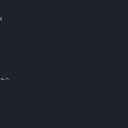
;
;
 mais