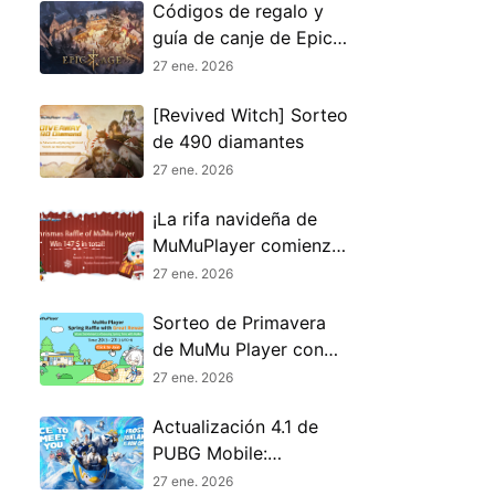
Códigos de regalo y
guía de canje de Epic
Age (enero de 2026)
27 ene. 2026
[Revived Witch] Sorteo
de 490 diamantes
27 ene. 2026
¡La rifa navideña de
MuMuPlayer comienza
ahora!
27 ene. 2026
Sorteo de Primavera
de MuMu Player con
Grandes Premios
27 ene. 2026
Actualización 4.1 de
PUBG Mobile:
Consejos profesionales
27 ene. 2026