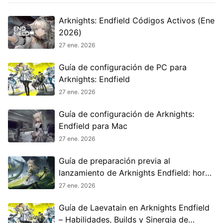
Arknights: Endfield Códigos Activos (Ene
2026)
27 ene. 2026
Guía de configuración de PC para
Arknights: Endfield
27 ene. 2026
Guía de configuración de Arknights:
Endfield para Mac
27 ene. 2026
Guía de preparación previa al
lanzamiento de Arknights Endfield: hora
de lanzamiento, precarga y todo lo que
27 ene. 2026
debes saber
Guía de Laevatain en Arknights Endfield
– Habilidades, Builds y Sinergia de