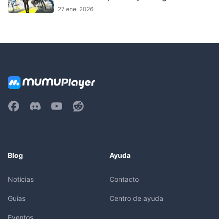
Equipo
27 ene. 2026
Blog
Ayuda
Noticias
Contacto
Guías
Centro de ayuda
Eventos