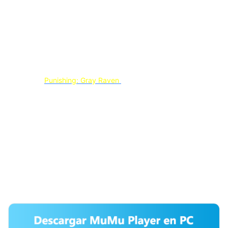
también esperamos que todos puedan llenar activamente 
nuestro cuestionario para que podamos optimizar MuMu y 
mejorar la experiencia de jugar PGR >>>http://163.fm/ EqlQfISl
🔺Aviso: Todos los derechos reservados pertenecen a MuMu 
Player
Para jugar
Punishing: Gray Raven
en la PC, necesita un
emulador que proporcione funciones profesionales en la PC.
Ahora MuMu Player podría ayudarle a crear una experiencia de
juego más inmersiva. Un emulador profesional como MuMu
Player le brinda la mejor experiencia para jugar este excelente
juego en PC. Es fácil descargar, instalar, configurar su sistema
de control personalizado en su PC para jugar Punishing: Gray
Raven.
Paso 1: Descargue MuMu Player