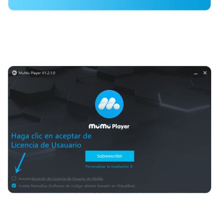
Paso 2: instale MuMu player en su PC 
Nota: Después de la instalación, cuando inicia MuMu Player, pero 