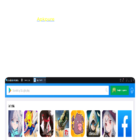
Si no puede encontrar el juego en Play Store, puede
descargarlo en
Apkpure
Paso 5: Después de la instalación, haga clic en el icono del
juego para iniciar el juego.
Además de Punishing: Grey Raven, ¡también hay un montón de
juegos excelentes para usted en PC con MuMu Player!