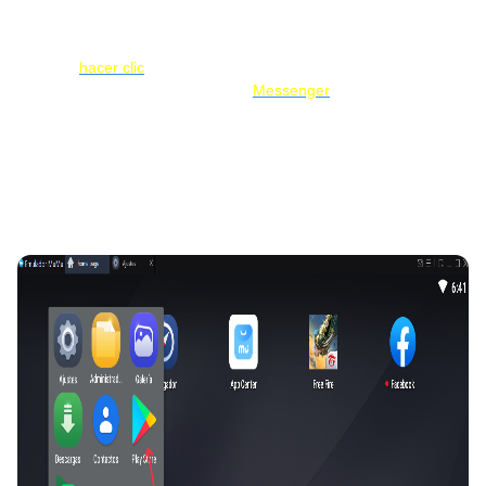
el emulador tarda mucho tiempo en incicarse o no responde al 
iniciar al 10%/30%/45%/99%. ¿Qué debemos hacer? Solo 
necesita 
hacer clic
 para seguir el tutorial, pero si tampoco 
funciona, consúltenos a través de 
Messenger
y obtenga más 
ayuda.
Paso 3: Inicie MuMu Player e inicie sesión en Google Play
Store