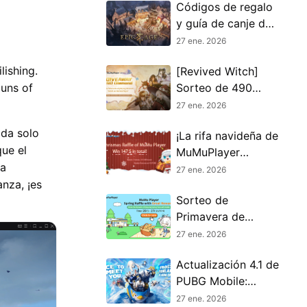
Códigos de regalo
y guía de canje de
Epic Age (enero de
27 ene. 2026
2026)
lishing.
[Revived Witch]
uns of
Sorteo de 490
diamantes
27 ene. 2026
ida solo
¡La rifa navideña de
que el
MuMuPlayer
la
comienza ahora!
27 ene. 2026
anza, ¡es
Sorteo de
Primavera de
MuMu Player con
27 ene. 2026
Grandes Premios
Actualización 4.1 de
PUBG Mobile:
Consejos
27 ene. 2026