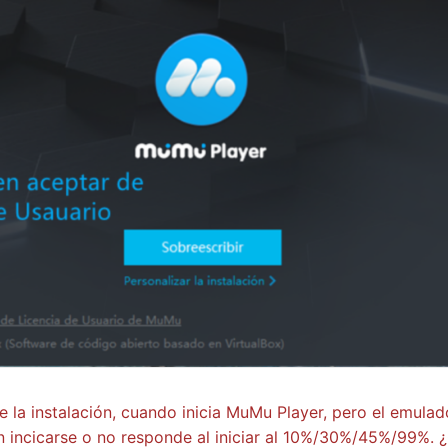
 la instalación, cuando inicia MuMu Player, pero el emulad
 incicarse o no responde al iniciar al 10%/30%/45%/99%. 