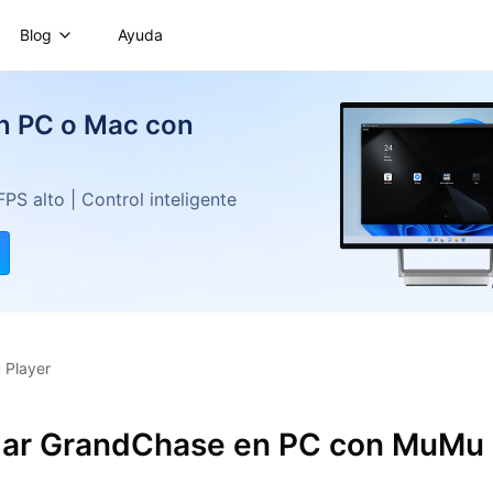
Blog
Ayuda
en PC o Mac con
S alto | Control inteligente
 Player
ar GrandChase en PC con MuMu 