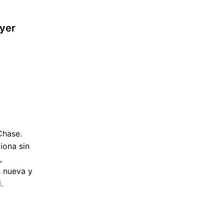
yer
Chase.
iona sin
,
s nueva y
.