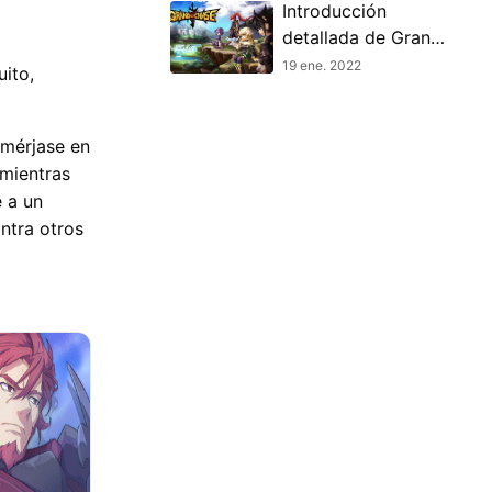
Introducción
detallada de Grand
Chase
19 ene. 2022
ito,
umérjase en
 mientras
e a un
ontra otros