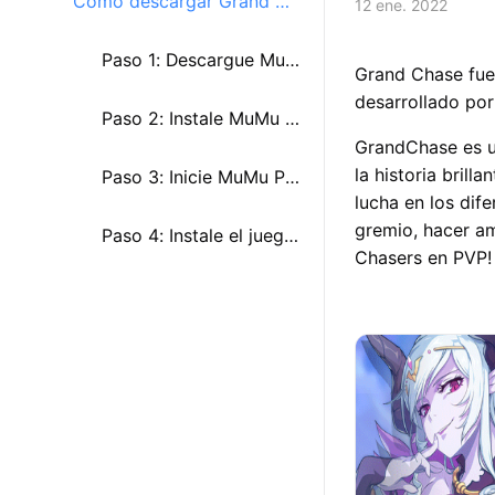
Cómo descargar Grand Ch
12 ene. 2022
ase en su PC con MuMu Pl
Paso 1: Descargue MuM
Grand Chase fue
desarrollado po
ayer
u Player
Paso 2: Instale MuMu Pl
GrandChase es un
la historia bril
ayer en su PC
Paso 3: Inicie MuMu Pla
lucha en los dif
gremio, hacer am
yer e inicie sesión en G
Paso 4: Instale el juego
Chasers en PVP! 
oogle Play Store
desde Google Play Stor
e