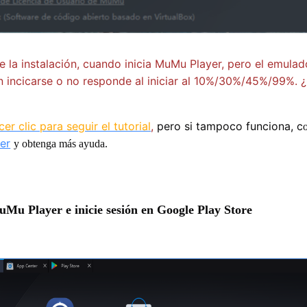
 la instalación, cuando inicia MuMu Player, pero el emulad
 incicarse o no responde al iniciar al 10%/30%/45%/99%. 
cer clic para seguir el tutorial
,
pero si tampoco funciona, c
er
y o
btenga más ayuda.
MuMu Player e inicie sesión en Google Play Store