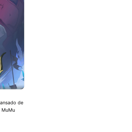
cansado de
l MuMu