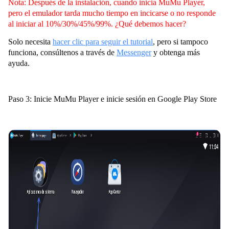
Nota: Después de la instalación, cuando inicia MuMu Player,
pero el emulador tarda mucho tiempo en incicarse o no responde
al iniciar al 10%/30%/45%/99%. ¿Qué debemos hacer?
Solo necesita
hacer clic para seguir el tutorial
, pero si tampoco
funciona, consúltenos a través de
Messenger
y obtenga más
ayuda.
Paso 3: Inicie MuMu Player e inicie sesión en Google Play Store