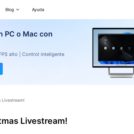
Blog
Ayuda
en PC o Mac con
S alto | Control inteligente
s Livestream!
stmas Livestream!