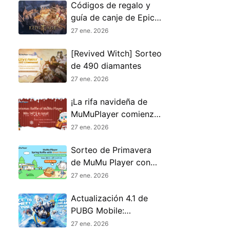
Códigos de regalo y
guía de canje de Epic
Age (enero de 2026)
27 ene. 2026
[Revived Witch] Sorteo
de 490 diamantes
27 ene. 2026
¡La rifa navideña de
MuMuPlayer comienza
ahora!
27 ene. 2026
Sorteo de Primavera
de MuMu Player con
Grandes Premios
27 ene. 2026
Actualización 4.1 de
PUBG Mobile:
Consejos profesionales
27 ene. 2026