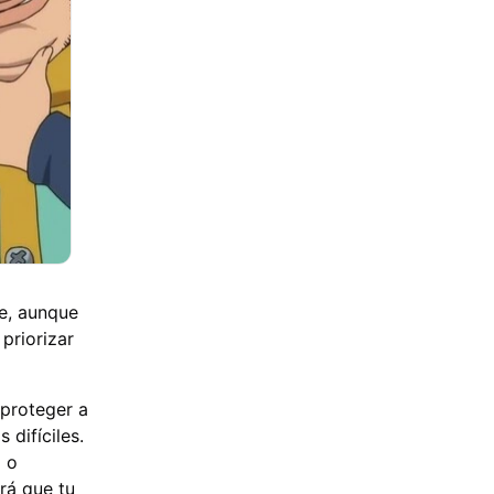
me, aunque
priorizar
 proteger a
 difíciles.
l o
rá que tu