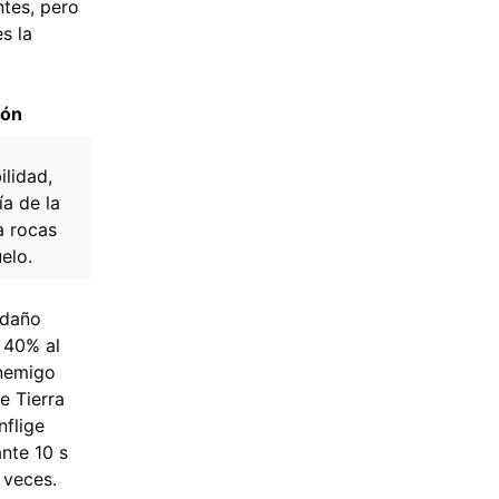
ntes, pero
s la
ión
ilidad,
ía de la
a rocas
elo.
 daño
n 40% al
enemigo
e Tierra
nflige
nte 10 s
 veces.