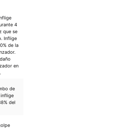
nflige
urante 4
z que se
. Inflige
50% de la
nzador.
 daño
nzador en
.
ombo de
inflige
88% del
golpe