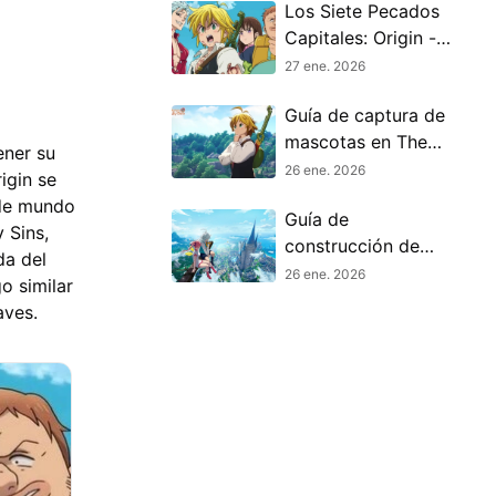
Los Siete Pecados
Capitales: Origin -
Mejor arma de
27 ene. 2026
cada categoría y
Guía de captura de
guía de
mascotas en The
estadísticas
ener su
Seven Deadly Sins:
26 ene. 2026
igin se
Origin: cómo
 de mundo
Guía de
atrapar, domesticar
 Sins,
construcción de
y usar mascotas
da del
Meliodas en The
26 ene. 2026
o similar
Seven Deadly Sins:
aves.
Origin - Mejores
habilidades, equipo
y configuración
DPS