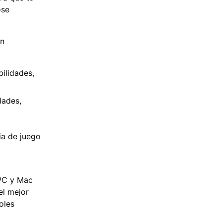
ose
en
ilidades,
dades,
ia de juego
 PC y Mac
el
mejor
oles