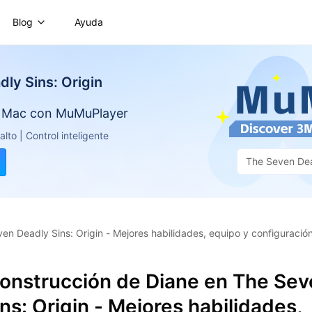
Blog
Ayuda
ly Sins: Origin
o Mac con MuMuPlayer
to | Control inteligente
The Seven Dea
en Deadly Sins: Origin - Mejores habilidades, equipo y configuració
construcción de Diane en The Se
ns: Origin - Mejores habilidades,