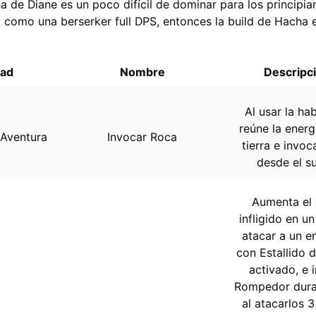
a de Diane es un poco difícil de dominar para los principia
la como una berserker full DPS, entonces la build de Hacha e
dad
Nombre
Descripc
Al usar la hab
reúne la energ
 Aventura
Invocar Roca
tierra e invoc
desde el su
Aumenta el
infligido en u
atacar a un 
con Estallido d
activado, e i
Rompedor dura
al atacarlos 3