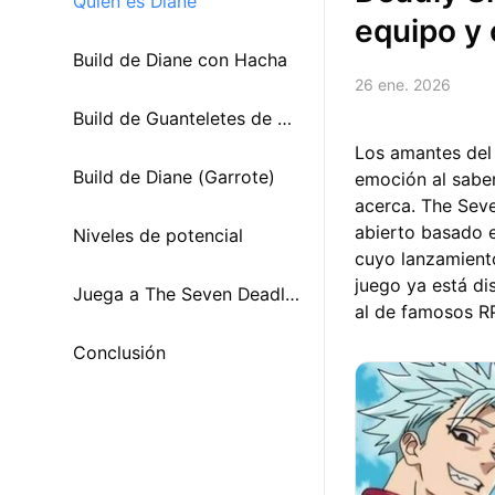
Quién es Diane
equipo y
Build de Diane con Hacha
26 ene. 2026
Build de Guanteletes de Di
Los amantes del
ane
Build de Diane (Garrote)
emoción al saber
acerca. The Sev
abierto basado e
Niveles de potencial
cuyo lanzamiento
juego ya está di
Juega a The Seven Deadly
al de famosos R
Sins: Origin en PC o Mac c
Conclusión
on MuMuPlayer