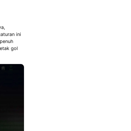
ya,
aturan ini
 penuh
etak gol