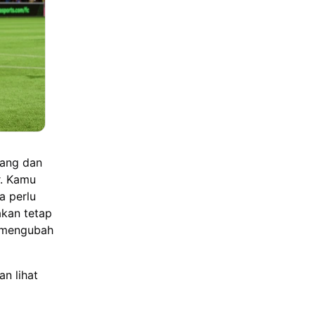
nang dan
. Kamu
a perlu
akan tetap
i mengubah
an lihat