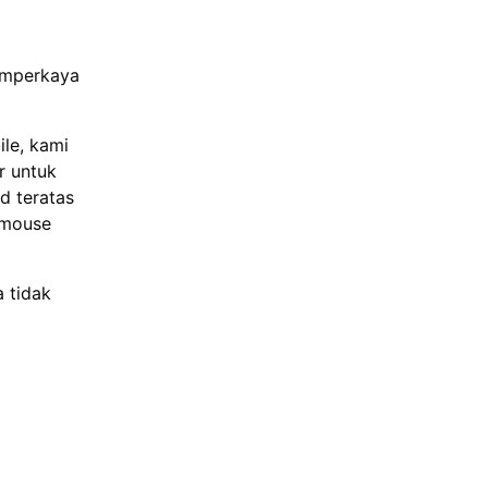
emperkaya
le, kami
r
untuk
d teratas
 mouse
a tidak