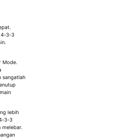
epat.
 4-3-3
in.
r Mode.
a
n sangatlah
menutup
emain
ng lebih
 4-3-3
 melebar.
enangan