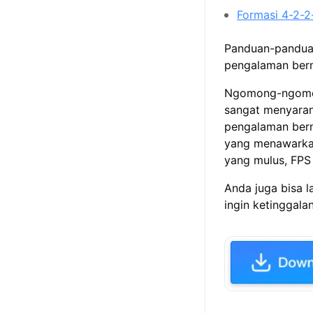
Formasi 4-2-2
Panduan-pandua
pengalaman berm
Ngomong-ngomong
sangat menyara
pengalaman berm
yang menawarka
yang mulus, FPS 
Anda juga bisa 
ingin ketinggala