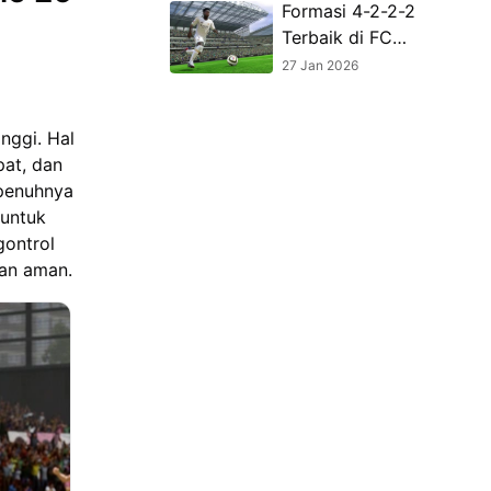
Formasi 4-2-2-2
Terbaik di FC
Mobile 26 -
27 Jan 2026
Panduan Strategi
Lengkap
nggi. Hal
pat, dan
epenuhnya
 untuk
gontrol
an aman.