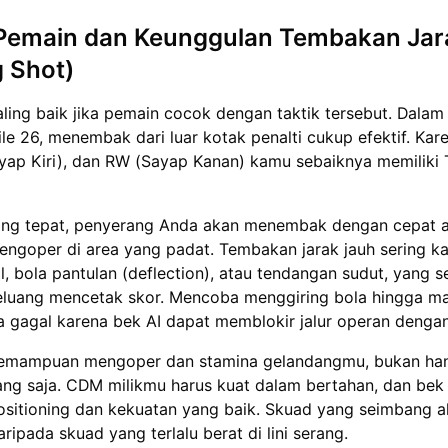
 Pemain dan Keunggulan Tembakan Jar
 Shot)
aling baik jika pemain cocok dengan taktik tersebut. Dala
e 26, menembak dari luar kotak penalti cukup efektif. Kare
ayap Kiri), dan RW (Sayap Kanan) kamu sebaiknya memiliki 
ang tepat, penyerang Anda akan menembak dengan cepat al
engoper di area yang padat. Tembakan jarak jauh sering ka
, bola pantulan (deflection), atau tendangan sudut, yang
luang mencetak skor. Mencoba menggiring bola hingga m
 gagal karena bek AI dapat memblokir jalur operan denga
kemampuan mengoper dan stamina gelandangmu, bukan ha
rang saja. CDM milikmu harus kuat dalam bertahan, dan be
positioning dan kekuatan yang baik. Skuad yang seimbang a
aripada skuad yang terlalu berat di lini serang.