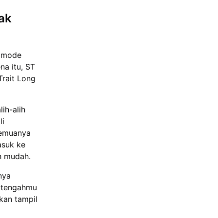
ak
m mode
na itu, ST
Trait Long
ih-alih
li
 semuanya
asuk ke
n mudah.
nya
k tengahmu
kan tampil