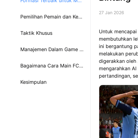
Formasi Terbaik untuk Mod
27 Jan 2026
e Manajer
Pemilihan Pemain dan Keun
Untuk mencapai 
ggulan Tembakan Jarak Ja
Taktik Khusus
membutuhkan leb
ini bergantung p
uh (Long Shot)
Manajemen Dalam Game -
melakukan perub
digerakkan oleh
Trik Kemenangan
Bagaimana Cara Main FC
mengarahkan AI 
pertandingan, s
Mobile di PC atau Mac me
Kesimpulan
nggunakan MuMuPlayer?