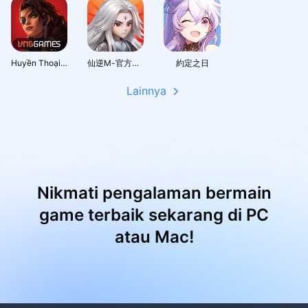
Huyền Thoại Runeterra
仙逆M-官方正版授權
約定之日
Lainnya
Nikmati pengalaman bermain
game terbaik sekarang di PC
atau Mac!