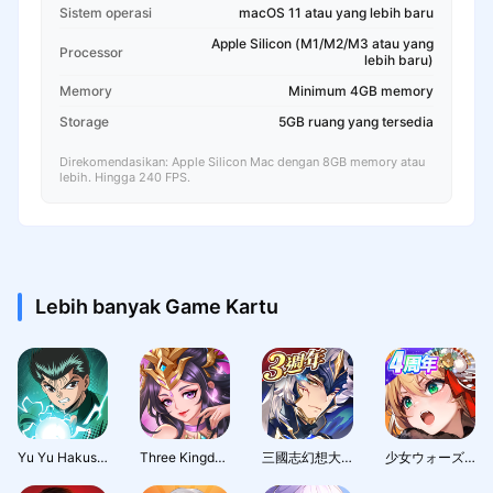
Sistem operasi
macOS 11 atau yang lebih baru
Apple Silicon (M1/M2/M3 atau yang
Processor
lebih baru)
Memory
Minimum 4GB memory
Storage
5GB ruang yang tersedia
Direkomendasikan: Apple Silicon Mac dengan 8GB memory atau
lebih. Hingga 240 FPS.
Lebih banyak Game Kartu
Yu Yu Hakusho · Slugfest
Three Kingdoms: Hero Wars
三國志幻想大陸：新世界服
少女ウォーズ: 幻想天下統一戦