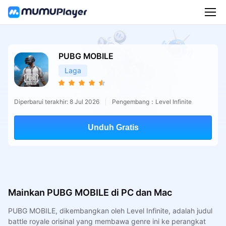
PUBG MOBILE
Laga
Diperbarui terakhir: 8 Jul 2026
Pengembang：Level Infinite
Unduh Gratis
Mainkan PUBG MOBILE di PC dan Mac
PUBG MOBILE, dikembangkan oleh Level Infinite, adalah judul
battle royale orisinal yang membawa genre ini ke perangkat