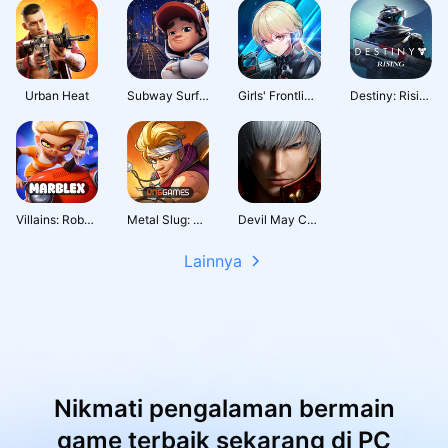
Urban Heat
Subway Surfers City
Girls' Frontline: Fire Control
Destiny: Rising
Villains: Robot BattleRoyale
Metal Slug: Awakening
Devil May Cry: Peak of Combat
Lainnya
Nikmati pengalaman bermain
game terbaik sekarang di PC