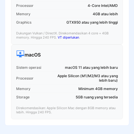
Processor
4-Core Intel/AMD
Memory
4GB atau lebih
Graphics
GTX950 atau yang lebih tinggi
Dukungan Vulkan / DirectX. Direkomendasikan 4 core + 4GB
memory. Hingga 240 FPS.
VT diperlukan
.
macOS
Sistem operasi
macOS 11 atau yang lebih baru
Apple Silicon (M1/M2/M3 atau yang
Processor
lebih baru)
Memory
Minimum 4GB memory
Storage
5GB ruang yang tersedia
Direkomendasikan: Apple Silicon Mac dengan 8GB memory atau
lebih. Hingga 240 FPS.