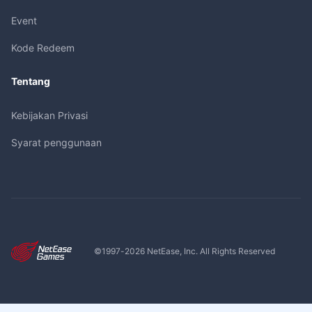
Event
Kode Redeem
Tentang
Kebijakan Privasi
Syarat penggunaan
©1997-
2026
NetEase, Inc. All Rights Reserved