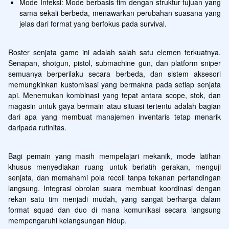
Mode Infeksi: Mode berbasis tim dengan struktur tujuan yang 
sama sekali berbeda, menawarkan perubahan suasana yang 
jelas dari format yang berfokus pada survival.
Roster senjata game ini adalah salah satu elemen terkuatnya. 
Senapan, shotgun, pistol, submachine gun, dan platform sniper 
semuanya berperilaku secara berbeda, dan sistem aksesori 
memungkinkan kustomisasi yang bermakna pada setiap senjata 
api. Menemukan kombinasi yang tepat antara scope, stok, dan 
magasin untuk gaya bermain atau situasi tertentu adalah bagian 
dari apa yang membuat manajemen inventaris tetap menarik 
daripada rutinitas.
Bagi pemain yang masih mempelajari mekanik, mode latihan 
khusus menyediakan ruang untuk berlatih gerakan, menguji 
senjata, dan memahami pola recoil tanpa tekanan pertandingan 
langsung. Integrasi obrolan suara membuat koordinasi dengan 
rekan satu tim menjadi mudah, yang sangat berharga dalam 
format squad dan duo di mana komunikasi secara langsung 
mempengaruhi kelangsungan hidup.