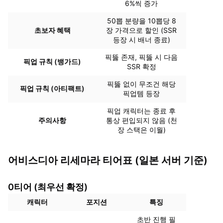
6%씩 증가
50뽑 분량을 10뽑당 8
초보자 혜택
장 가격으로 할인 (SSR
등장 시 배너 종료)
픽뚫 존재, 픽뚫 시 다음
픽업 규칙 (뱅가드)
SSR 확정
픽뚫 없이 무조건 해당
픽업 규칙 (아티팩트)
픽업템 등장
픽업 캐릭터는 종료 후
주의사항
통상 편입되지 않음 (천
장 스택은 이월)
어비스디아 리세마라 티어표 (일본 서버 기준)
0티어 (최우선 확정)
캐릭터
포지션
특징
초반 진행 필