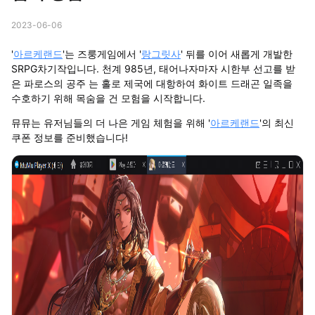
2023-06-06
'
아르케랜드
'는 즈룽게임에서 '
랑그릿사
' 뒤를 이어 새롭게 개발한
SRPG차기작입니다. 천계 985년, 태어나자마자 시한부 선고를 받
은 파로스의 공주 는 홀로 제국에 대항하여 화이트 드래곤 일족을
수호하기 위해 목숨을 건 모험을 시작합니다.
뮤뮤는 유저님들의 더 나은 게임 체험을 위해 '
아르케랜드
'의 최신
쿠폰 정보를 준비했습니다!