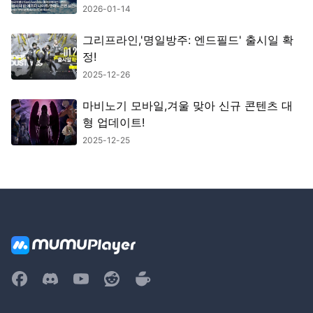
정보 총정리
2026-01-14
그리프라인,'명일방주: 엔드필드' 출시일 확
정!
2025-12-26
마비노기 모바일,겨울 맞아 신규 콘텐츠 대
형 업데이트!
2025-12-25