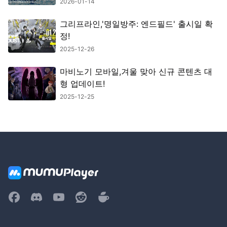
정보 총정리
2026-01-14
그리프라인,'명일방주: 엔드필드' 출시일 확
정!
2025-12-26
마비노기 모바일,겨울 맞아 신규 콘텐츠 대
형 업데이트!
2025-12-25