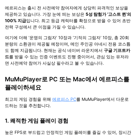
에르피스는 출시 전 사전예약 참여자에게 상당히 파격적인 보상을
제공하고 있습니다
.
가장 눈에 띄는 보상은
5
성 탐험가
‘
고스트 퀸
’
의
100%
지급
입니다
.
최고 등급 캐릭터를 확정으로 받을 수 있어 초반
전력 구성에서 큰 이점을 가질 수 있습니다
.
여기에 더해
‘
운명의 그림자
’ 10
장과
‘
기적의 그림자
’ 10
장
,
총
20
회
분량의 소환권이 제공될 예정이며
,
메인 주인공 아네시 전용 코스튬
도 함께 지급됩니다
.
현재는 공식 네이버 라운지에서
구글 기프트카
드
를 받을 수 있는 인증 이벤트도 진행 중이어서
,
관심 있는 유저라
면 사전예약 참여가 사실상 필수라고 볼 수 있습니다
.
MuMuPlayer로 PC 또는 Mac에서 에르피스를
플레이하세요
최고의 게임 경험을 위해
에르피스 PC
를 MuMuPlayer에서 다운로
드하는 것을 추천합니다.
1. 쾌적한 게임 플레이 경험
높은 FPS로 부드럽고 안정적인 게임 플레이를 즐길 수 있어, 장시간