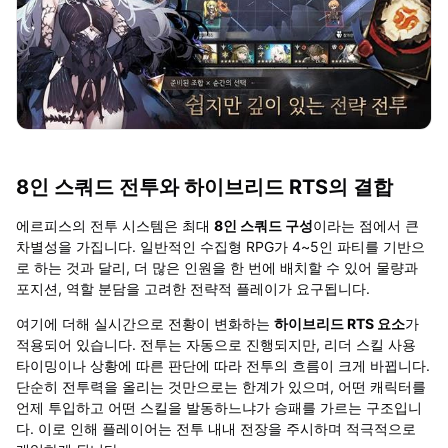
8
인 스쿼드 전투와 하이브리드
RTS
의 결합
에르피스의 전투 시스템은 최대
8
인 스쿼드 구성
이라는 점에서 큰
차별성을 가집니다
.
일반적인 수집형
RPG
가
4~5
인 파티를 기반으
로 하는 것과 달리
,
더 많은 인원을 한 번에 배치할 수 있어 물량과
포지션
,
역할 분담을 고려한 전략적 플레이가 요구됩니다
.
여기에 더해 실시간으로 전황이 변화하는
하이브리드
RTS
요소
가
적용되어 있습니다
.
전투는 자동으로 진행되지만
,
리더 스킬 사용
타이밍이나 상황에 따른 판단에 따라 전투의 흐름이 크게 바뀝니다
.
단순히 전투력을 올리는 것만으로는 한계가 있으며
,
어떤 캐릭터를
언제 투입하고 어떤 스킬을 발동하느냐가 승패를 가르는 구조입니
다
.
이로 인해 플레이어는 전투 내내 전장을 주시하며 적극적으로