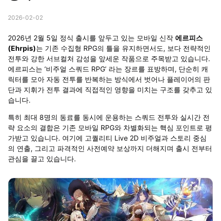
2026-02-02
2026
년
2
월
5
일 정식 출시를 앞두고 있는 모바일 신작
에르피스
(Ehrpis)
는 기존 수집형
RPG
의 틀을 유지하면서도
,
보다 전략적인
전투와 강한 서브컬처 감성을 앞세운 작품으로 주목받고 있습니다
.
에르피스는
‘
비주얼 스쿼드
RPG’
라는 장르를 표방하며
,
단순히 캐
릭터를 모아 자동 전투를 반복하는 방식에서 벗어나 플레이어의 판
단과 지휘가 전투 결과에 직접적인 영향을 미치는 구조를 갖추고 있
습니다
.
특히 최대 8명의 동료를 동시에 운용하는 스쿼드 전투와 실시간 전
략 요소의 결합은 기존 모바일 RPG와 차별화되는 핵심 포인트로 평
가받고 있습니다. 여기에 고퀄리티 Live 2D 비주얼과 스토리 중심
의 연출, 그리고 파격적인 사전예약 보상까지 더해지며 출시 전부터
관심을 끌고 있습니다.