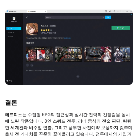
결론
에르피스는 수집형
RPG
의 접근성과 실시간 전략의 긴장감을 동시
에 노린 작품입니다
. 8
인 스쿼드 전투
,
리더 중심의 전술 판단
,
탄탄
한 세계관과 비주얼 연출
,
그리고 풍부한 사전예약 보상까지 갖추며
출시 전 기대치를 꾸준히 끌어올리고 있습니다
.
전투에서의 개입과