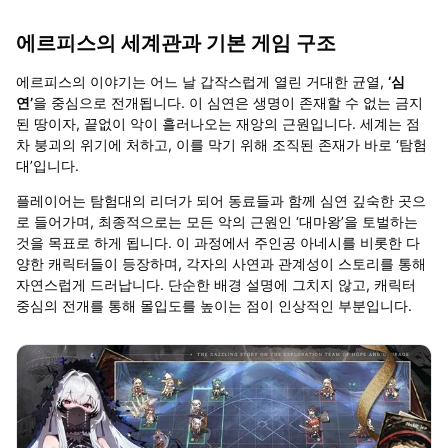
에르피스의 세계관과 기본 게임 구조
에르피스의 이야기는 어느 날 갑작스럽게 열린 거대한 균열
,
‘
심
연
’
을 중심으로 전개됩니다
.
이 심연은 생명이 존재할 수 없는 금지
된 땅이자
,
끝없이 악이 흘러나오는 재앙의 근원입니다
.
세계는 점
차 붕괴의 위기에 처하고
,
이를 막기 위해 조직된 존재가 바로
‘
탐험
대
’
입니다
.
플레이어는 탐험대의 리더가 되어 동료들과 함께 심연 깊숙한 곳으
로 들어가며
,
최종적으로는 모든 악의 근원인
‘
대마왕
’
을 토벌하는
것을 목표로 하게 됩니다
.
이 과정에서 주인공 아네시를 비롯한 다
양한 캐릭터들이 등장하며
,
각자의 사연과 관계성이 스토리를 통해
자연스럽게 드러납니다
.
단순한 배경 설명에 그치지 않고
,
캐릭터
중심의 전개를 통해 몰입도를 높이는 점이 인상적인 부분입니다
.