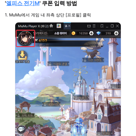
'
엘피스 전기M
' 쿠폰 입력 방법
1. MuMu에서 게임 내 좌측 상단 [프로필] 클릭