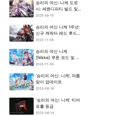
승리의 여신: 니케 도로
시: 세렌디피티 빌드 및
가이드 – 비를 파멸로 바
2025-08-15
꾸다
승리의 여신 니케 1주년:
신규 캐릭터 레드 후드
스노우 화이트 성능 추천
2023-11-06
공략
승리의 여신 니케
[Nikke] 쿠폰 코드 및 입
력 방법 (2023년 11월 4
2023-11-06
일 기준)
‘승리의 여신: 니케’, 여름
맞이 업데이트
2023-06-16
'승리의 여신: 니케' 티어
표를 등급
2023-06-14