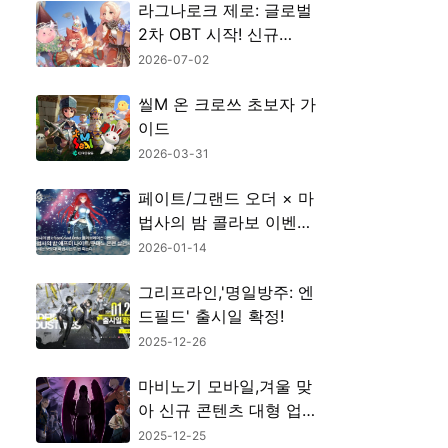
라그나로크 제로: 글로벌
2차 OBT 시작! 신규
UGC 콘텐츠 총정리
2026-07-02
씰M 온 크로쓰 초보자 가
이드
2026-03-31
페이트/그랜드 오더 × 마
법사의 밤 콜라보 이벤트
완벽 정리｜기간, 배포
2026-01-14
서번트, 픽업 정보 총정
그리프라인,'명일방주: 엔
리
드필드' 출시일 확정!
2025-12-26
마비노기 모바일,겨울 맞
아 신규 콘텐츠 대형 업
데이트!
2025-12-25