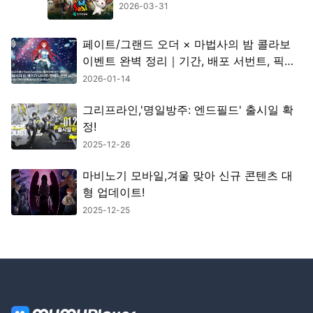
2026-03-31
페이트/그랜드 오더 × 마법사의 밤 콜라보
이벤트 완벽 정리｜기간, 배포 서번트, 픽업
정보 총정리
2026-01-14
그리프라인,'명일방주: 엔드필드' 출시일 확
정!
2025-12-26
마비노기 모바일,겨울 맞아 신규 콘텐츠 대
형 업데이트!
2025-12-25