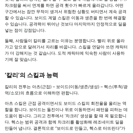
차크람을 써서 연계를 하면 공격 횟수가 빠르게 올라갑니다. 어떤
구간에서는 잠깐 무적이 생겨서 위험한 상황도 버티면서 계속 공격
할 수 있습니다. 보이드 계열 스킬은 이동과 생존을 한 번에 해결할
수 있습니다. 공격력이 뛰어난 것보다 마지막까지 안정적으로 딜을
넣는 점이 강점입니다.
둘째
,
사람들이 칼리를 고르는 이유는 분명합니다. 빨리 위로 올라
가고 앞으로 달려가서 자리를 바꿉니다. 스킬을 연달아 쓰면 캐릭터
가 더 강해지는 것 같습니다. 도적 캐릭터에 익숙한 사람이 사용하
기에 잘 맞습니다.
‘
칼리
’
의 스킬과 능력
칼리의 전투는 아츠
(
근접
) –
보이드
(
이동
/
생존
/
생성
) –
헥스
(
투척
/
광
역
/
소모
)
의 흐름으로 이해하면 편합니다
.
아츠 스킬은 근접 공격이면서도 보이드 스킬의 회전율을 올리는 역
할을 합니다
.
보이드는 돌진이나 위로 이동하면서 패턴을 피하는 데
도움이 됩니다
.
그리고 전투에서
‘
차크리
’
생성을 할 때 꼭 필요합니
다
.
헥스는 범위 공격과 함께 차크리를 활성화해 레조네이트 딜을
만들어 냅니다
.
결론적으로
“
보이드로 만들고
,
헥스로 터뜨린다
”
가