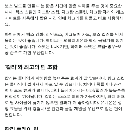
보스 빌드를 만들 때는 짧은 시간에 많은 피해를 주는 것이 중요합
니다
.
헥스 스킬인 차크람 스윕
,
차크람 스플릿
,
차크람 퓨리와 레조
네이트를 사용해서 짧은 시간 안에 차크리를 만들고 바로 사용하세
요
.
하이퍼에서 헥스 강화
,
리인포스
,
이그노어 가드
,
보스 킬러를 먼저
올리는 것이 좋습니다
.
액티브는 오블리비온과 핵심 극딜기를 챙기
는 것이 좋습니다
.
스탯은
LUK
기반
,
하이퍼 스탯은 크뎀
–
방무
–
보
공 순으로 가면 무난합니다
.
‘
칼리
’
와 최고의 팀 조합
칼리는 쿨타임과 피해량을 높여주는 효과와 잘 맞습니다
.
링크 스킬
은 쿨타임이 짧아져서 바로 알 수 있습니다
.
치명타 확률이나 공격
력 버프도 효과가 큽니다
.
파티 플레이에서는 버퍼
/
힐러가 붙을수록
안정성이 뛰어납니다
.
칼리는 스스로 회피가 가능하지만
,
파티 버프
로 딜 사이클이 끊기지 않으면 결과가 더 좋아집니다
.
유니온은 성
장 효율을 위해 경험치
/
룬 관련과 쿨감 계열을 우선으로 잡는 편이
편합니다
.
칼리 플레이 팁