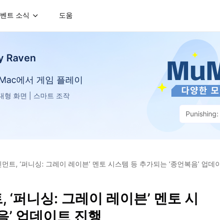
벤트 소식
도움
ay Raven
는 Mac에서 게임 플레이
D 대형 화면 | 스마트 조작
Punishing
트, ‘퍼니싱: 그레이 레이븐’ 멘토 시스템 등 추가되는 ‘종언복음’ 업데
 ‘퍼니싱: 그레이 레이븐’ 멘토 시
음’ 업데이트 진행