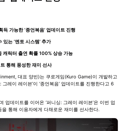
 획득 가능한 ‘종언복음’ 업데이트 진행
 있는 ‘멘토 시스템’ 추가
S급 캐릭터 출연 확률 100% 상승 가능
벤트 통해 풍성한 재미 선사
inment, 대표 양빈)는 쿠로게임(Kuro Game)이 개발하고
: 그레이 레이븐’이 ‘종언복음’ 업데이트를 진행한다고 6
 업데이트를 이어온 ‘퍼니싱: 그레이 레이븐’은 이번 업
등을 통해 이용자에게 다채로운 재미를 선사한다.