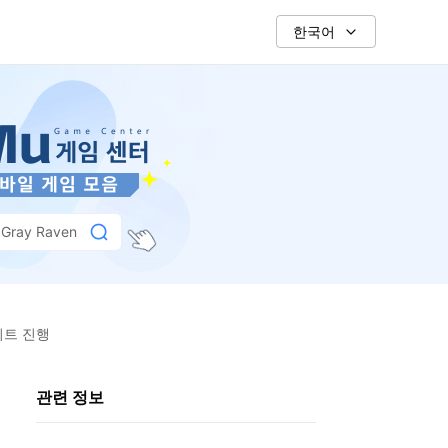
한국어
: Gray Raven
이트 진행
관련 정보