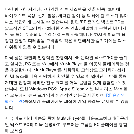
다만 방대한 세계관과 다양한 전투 시스템을 갖춘 만큼, 초반에는
바이오슈트 육성, 신기 활용, 세력전 참여 등 익혀야 할 요소가 많아
다소 복잡하게 느껴질 수 있습니다. 한편 'RF 온라인 넥스트'PC는
압도적인 SF 그래픽과 화려한 전투 연출, 세밀하게 구현된 UI 디자
인 등 높은 수준의 비주얼 완성도를 자랑합니다. 하지만 이러한 웅
장한 전장과 디테일을 모바일의 작은 화면에서만 즐기기에는 다소
아쉬움이 있을 수 있습니다.
더욱 넓은 화면과 안정적인 환경에서 'RF 온라인 넥스트'PC를 즐기
고 싶다면, PC 또는 Mac에서 MuMuPlayer를 이용해 플레이하는 것
을 추천합니다. MuMuPlayer를 사용하면 고해상도 그래픽과 섬세
한 UI 요소를 더욱 선명하게 확인할 수 있으며, 넓어진 시야를 통해
거대한 전장과 화려한 전투 효과를 더욱 몰입감 있게 경험할 수 있
습니다. 또한 Windows PC와 Apple Silicon 기반 M 시리즈 Mac 환
경 모두에서 높은 프레임과 안정적인 성능을 제공하여
'RF 온라인
넥스트'PC
를장시간 플레이에도 쾌적한 게임 환경을 유지할 수 있습
니다.
지금 바로 아래 버튼을 통해 MuMuPlayer를 다운로드하고 'RF 온라
인 넥스트'PC의 더욱 선명하고 부드러운 고품질 PC 플레이를 경험
해 보세요.