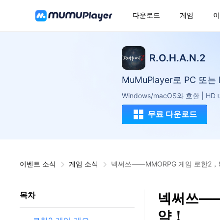
다운로드
게임
이
R.O.H.A.N.2
MuMuPlayer로 PC 또
Windows/macOS와 호환 | H
무료 다운로드
이벤트 소식
게임 소식
넥써쓰——MMORPG 게임 로한2，
넥써쓰——
목차
약！