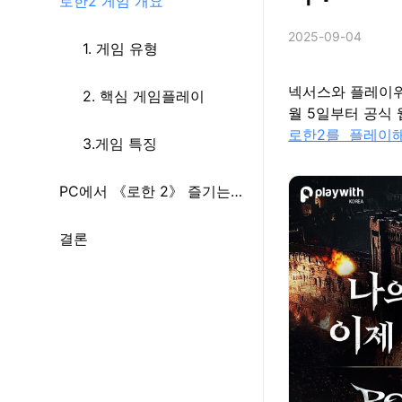
로한2 게임 개요
2025-09-04
1. 게임 유형
넥서스와 플레이위
2. 핵심 게임플레이
월 5일부터 공식
로한2를 플레이
3.게임 특징
PC에서 《로한 2》 즐기는
방법
결론