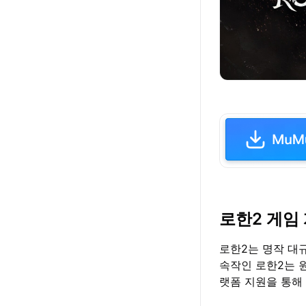
로한2 게임
로한2는 명작 대규
속작인 로한2는 
랫폼 지원을 통해