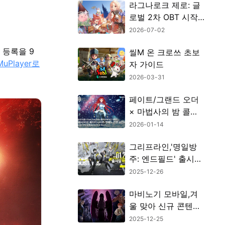
라그나로크 제로: 글
로벌 2차 OBT 시작!
신규 UGC 콘텐츠 총
2026-07-02
정리
 등록을 9
씰M 온 크로쓰 초보
uPlayer로
자 가이드
2026-03-31
페이트/그랜드 오더
× 마법사의 밤 콜라
보 이벤트 완벽 정리
2026-01-14
｜기간, 배포 서번트,
그리프라인,'명일방
픽업 정보 총정리
주: 엔드필드' 출시일
확정!
2025-12-26
마비노기 모바일,겨
울 맞아 신규 콘텐츠
대형 업데이트!
2025-12-25