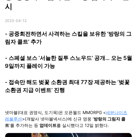
시
2023-04-12
- 공중회전하면서 사격하는 스킬을 보유한 ‘방랑의 그
림자 콜트’ 추가
- 스페셜 보스 ‘서늘한 질투 스노우드’ 공개… 오는 5월
9일까지 플레이 가능
- 접속만 해도 벚꽃 소환권 최대 77장 제공하는 ‘벚꽃
소환권 지급 이벤트’ 진행
넷마블(대표 권영식, 도기욱)은 오픈월드 MMORPG <
세븐나이츠
레볼루션
>(개발사 넷마블넥서스)에 신규 영웅 ‘
방랑의 그림자 콜
트
’를 추가하는 등
업데이트
를 실시했다고 12일 밝혔다.