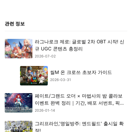
관련 정보
라그나로크 제로: 글로벌 2차 OBT 시작! 신
규 UGC 콘텐츠 총정리
2026-07-02
씰M 온 크로쓰 초보자 가이드
2026-03-31
페이트/그랜드 오더 × 마법사의 밤 콜라보
이벤트 완벽 정리｜기간, 배포 서번트, 픽업
정보 총정리
2026-01-14
그리프라인,'명일방주: 엔드필드' 출시일 확
정!