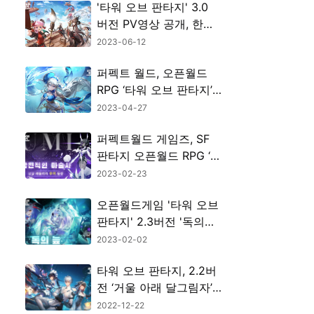
'타워 오브 판타지' 3.0
버전 PV영상 공개, 한정
사전등록 이벤트 동시 진
2023-06-12
행
퍼펙트 월드, 오픈월드
RPG ‘타워 오브 판타지’
침착한 이너스의 령주 피
2023-04-27
오나 픽업 이벤트 진행
퍼펙트월드 게임즈, SF
판타지 오픈월드 RPG ‘타
워 오브 판타지’ 신규 레
2023-02-23
플리카 우미 추가
오픈월드게임 '타워 오브
판타지' 2.3버전 '독의
늪' 업데이트
2023-02-02
타워 오브 판타지, 2.2버
전 ‘거울 아래 달그림자’
업데이트 실시
2022-12-22