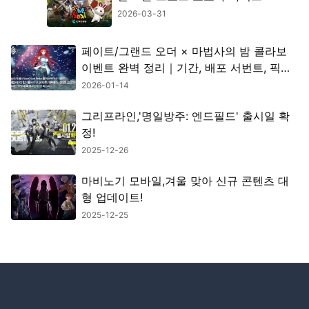
2026-03-31
페이트/그랜드 오더 × 마법사의 밤 콜라보
이벤트 완벽 정리｜기간, 배포 서번트, 픽업
정보 총정리
2026-01-14
그리프라인,'명일방주: 엔드필드' 출시일 확
정!
2025-12-26
마비노기 모바일,겨울 맞아 신규 콘텐츠 대
형 업데이트!
2025-12-25