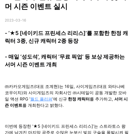
머 시즌 이벤트 실시
2023-03-16
- ‘★5 [네이키드 프린세스 리리스]’를 포함한 한정 캐
릭터 3종, 신규 캐릭터 2종 등장
- 매일 ‘성도석’, 캐릭터 ‘무료 픽업’ 등 보상 제공하는
서머 시즌 이벤트 개최
㈜카카오게임즈(대표 조계현)는 16일, 사이게임즈(대표 와타나베
코우이치)와 사이게임즈의 자회사인 ㈜시테일이 공동 개발한 모바
일 액션 RPG ‘
월드 플리퍼
’에 신규
한정 캐릭터
를 추가하고,
서머 시
즌 이벤트
를 개최한다고 밝혔다.
이번에 등장한 ‘★5 [네이키드 프린세스 리리스]’는 스트라토스 왕
가에 남겨진 마지막 공주로 수많은 눈부신 빛의 구슬을 폭발시켜 필