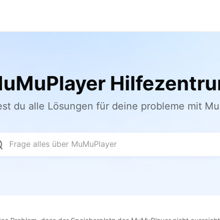
uMuPlayer Hilfezentr
dest du alle Lösungen für deine probleme mit M
Frage alles über MuMuPlayer