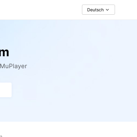
Deutsch
um
uMuPlayer