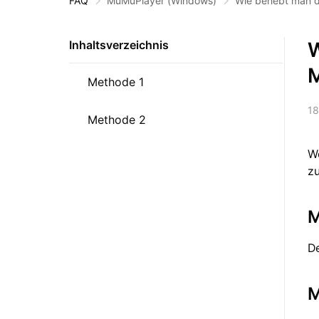
FAQ
MuMuPlayer
(Windows)
Wie behebt man d
W
Inhaltsverzeichnis
M
Methode 1
18
Methode 2
W
zu
M
D
M