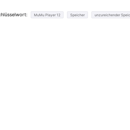
chlüsselwort:
MuMu Player 12
Speicher
unzureichender Spei