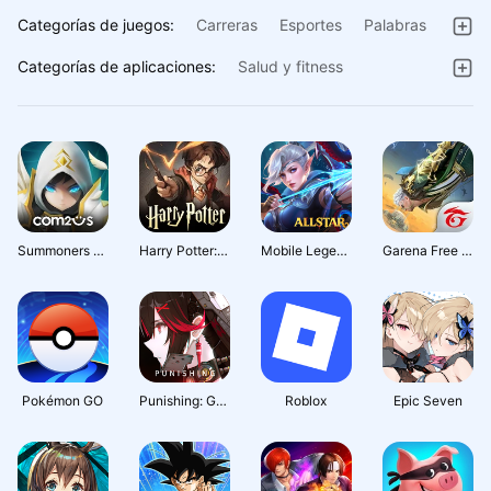
Categorías de juegos:
Carreras
Esportes
Palabras
Acción
Juegos
Casual
Categorías de aplicaciones:
Salud y fitness
Puzles
Simulación
Preguntas
Viajes y guías
Arte y diseño
Arcade
Casino
Música
Estilo de vida
Juegos
Estrategia
Aventura
Libros y obras de consulta
Cartas
Educativos
Música y audio
Personalización
Compras
Summoners War
Harry Potter: La Magia Emerge
Mobile Legends: Bang Bang
Garena Free Fire: Héroes
Comer y beber
Herramientas
Tiempo
Belleza
Crianza de los hijos
Educación
Productividad
Deportes
Casa y hogar
Pokémon GO
Punishing: Gray Raven
Roblox
Epic Seven
Editores y reproductores de
vídeo
Automación
Empresa