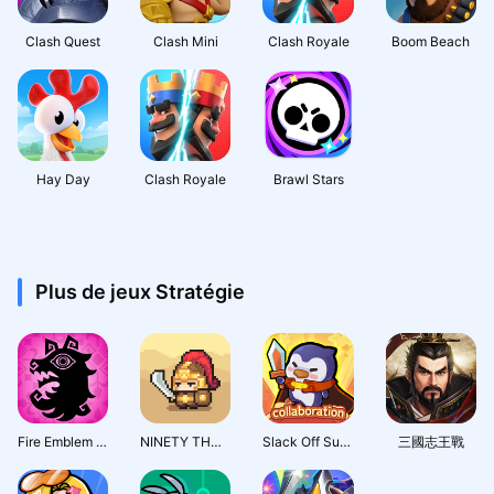
Clash Quest
Clash Mini
Clash Royale
Boom Beach
Hay Day
Clash Royale
Brawl Stars
Plus de jeux Stratégie
Fire Emblem Shadows
NINETY THOUSAND ACRES
Slack Off Survivor
三國志王戰