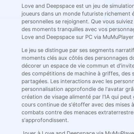
Love and Deepspace est un jeu de simulation r
joueurs dans un monde futuriste richement él
personnelles se rejoignent. Que vous suiviez
des moments tranquilles avec vos personnage
Love and Deepspace sur PC via MuMuPlayer v
Le jeu se distingue par ses segments narrat
moments clés aux côtés des personnages don
décorer un espace de vie commun et d'invit
des compétitions de machine à griffes, des
partagées. Les interactions avec les person
personnalisation approfondie de l'avatar grâ
création de visage alimenté par l'IA qui peu
cours continue de s'étoffer avec des mises 
combats contre des menaces extraterrestres
s'approfondissent.
Jouer à Love and Deepspace via MuMuPlayer s