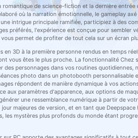
omantique de science-fiction et la dernière entrée de 
aboré où la narration émotionnelle, le gameplay axé 
 une intrigue principale ramifiée, participiez à des 
s préférés, l'expérience est conçue pour sembler vé
ous permet de profiter de tout cela sur un écran plu
ifs en 3D à la première personne rendus en temps rée
t vous êtes le plus proche. La fonctionnalité Chez 
er des personnages dans vos routines quotidiennes,
 séances photo dans un photobooth personnalisable e
nages répondent de manière dynamique à vos actions,
ce aux paramètres d'apparence, aux options de maquill
t générer une ressemblance numérique à partir de votre
à jour majeures de version, et en tant que Deepspace
, les mystères plus profonds du monde étant progres
ur PC apporte des avantages significatifs à tout ce 