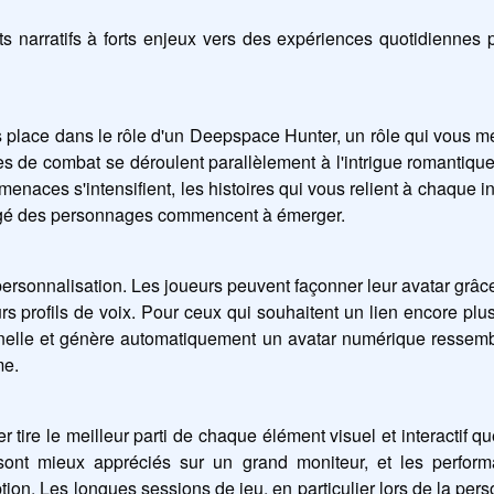
 narratifs à forts enjeux vers des expériences quotidiennes p
ace dans le rôle d'un Deepspace Hunter, un rôle qui vous met 
 de combat se déroulent parallèlement à l'intrigue romantique, e
menaces s'intensifient, les histoires qui vous relient à chaque 
artagé des personnages commencent à émerger.
ersonnalisation. Les joueurs peuvent façonner leur avatar grâce 
 profils de voix. Pour ceux qui souhaitent un lien encore plu
nelle et génère automatiquement un avatar numérique ressembla
me.
e le meilleur parti de chaque élément visuel et interactif qu
sont mieux appréciés sur un grand moniteur, et les perform
on. Les longues sessions de jeu, en particulier lors de la pers