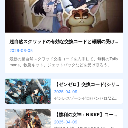
超自然スクワッドの有効な交換コードと報酬の受け
取り方
2026-06-05
最新の超自然スクワッド交換コードを入手して、無料のTalis
mans、救急キット、ジェットパックなどを受け取ろう。交
換コードの使い方と、新しい報酬を見つける場所を確認しよ
う。
【ゼンゼロ】交換コード(シリ
アルコード)一覧と入力方法
2025-04-09
ゼンレスゾーンゼロ(ゼンゼロ/ZZZ)
の交換コード(シリアルコード/ギフ
トコード)一覧と入力方法です。交換
【勝利の女神：NIKKE】コード
コード(シリアルコード)一覧
（CDK）一覧
2025-04-09