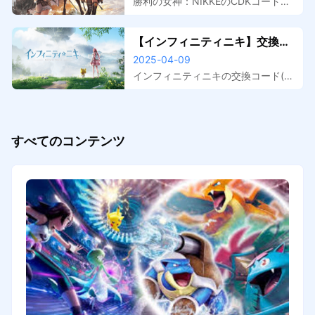
勝利の女神：NIKKEのCDKコード一
覧です。
【インフィニティニキ】交換コ
ード(シリアルコード)一覧
2025-04-09
インフィニティニキの交換コード(シ
リアルコード/ギフトコード)一覧で
す。
すべてのコンテンツ