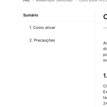
FAQ
MuMuPlayer
(Windows)
Como ativar FPS 
C
Sumário
1. Como ativar
17
2. Precauções
A
di
p
m
1
C
E
t
2