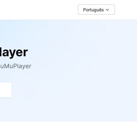
Português
layer
MuMuPlayer