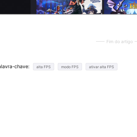
Fim do artigo
alavra-chave:
alta FPS
modo FPS
ativar alta FPS