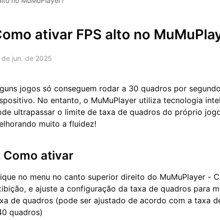
alto no MuMuPlayer?
omo ativar FPS alto no MuMuPla
 de jun. de 2025
lguns jogos só conseguem rodar a 30 quadros por segundo 
spositivo. No entanto, o MuMuPlayer utiliza tecnologia in
ode ultrapassar o limite de taxa de quadros do próprio jo
elhorando muito a fluidez!
. Como ativar
lique no menu no canto superior direito do MuMuPlayer - C
xibição, e ajuste a configuração da taxa de quadros para m
axa de quadros (pode ser ajustado de acordo com a taxa d
40 quadros)