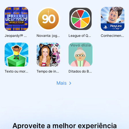
Jeopardy!® Trivia TV Game Show
Novanta: jogos grupo amigos
League of Quiz Trivia
Conhecimento é Poder
Texto ou morrer
Tempo de inverno com vestir
Ditados do Brasil: Vovó dizia
Mais
Aproveite a melhor experiência