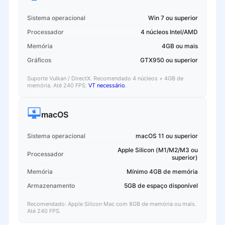
Sistema operacional
Win 7 ou superior
Processador
4 núcleos Intel/AMD
Memória
4GB ou mais
Gráficos
GTX950 ou superior
Suporte Vulkan / DirectX. Recomendado 4 núcleos + 4GB de
memória. Até 240 FPS.
VT necessário
.
macOS
Sistema operacional
macOS 11 ou superior
Apple Silicon (M1/M2/M3 ou
Processador
superior)
Memória
Mínimo 4GB de memória
Armazenamento
5GB de espaço disponível
Recomendado: Apple Silicon Mac com 8GB de memória ou mais.
Até 240 FPS.