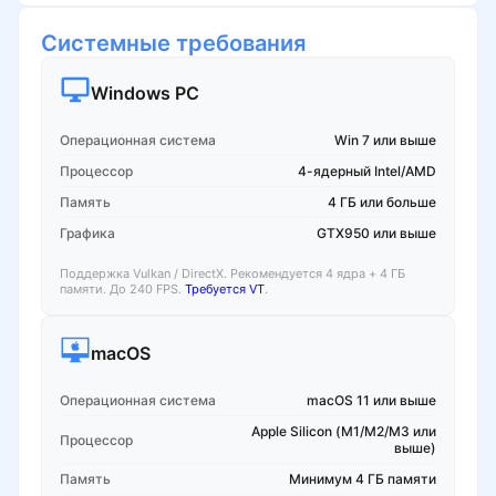
Системные требования
Windows PC
Операционная система
Win 7 или выше
Процессор
4-ядерный Intel/AMD
Память
4 ГБ или больше
Графика
GTX950 или выше
Поддержка Vulkan / DirectX. Рекомендуется 4 ядра + 4 ГБ
памяти. До 240 FPS.
Требуется VT
.
macOS
Операционная система
macOS 11 или выше
Apple Silicon (M1/M2/M3 или
Процессор
выше)
Память
Минимум 4 ГБ памяти