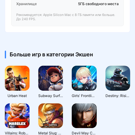
Хранилище
5ГБ свободного места
Рекомендуется: Apple Silicon Mac с 8 ГБ памяти или больше.
До 240 FPS.
Больше игр в категории Экшен
Urban Heat
Subway Surfers City
Girls' Frontline: Fire Control
Destiny: Rising
Villains: Robot BattleRoyale
Metal Slug: Awakening
Devil May Cry: Peak of Combat