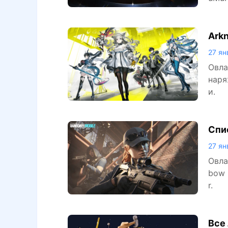
Arkn
27 ян
Овла
наря
и.
Спи
27 ян
Овла
bow 
r.
Все 