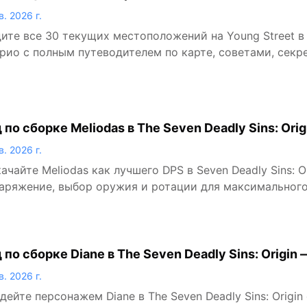
реты)
в. 2026 г.
ите все 30 текущих местоположений на Young Street 
рио с полным путеводителем по карте, советами, сек
 по сборке Meliodas в The Seven Deadly Sins: Or
 настройка DPS
в. 2026 г.
ачайте Meliodas как лучшего DPS в Seven Deadly Sins: 
наряжение, выбор оружия и ротации для максимального
 по сборке Diane в The Seven Deadly Sins: Origi
к-сетап
в. 2026 г.
дейте персонажем Diane в The Seven Deadly Sins: Origi