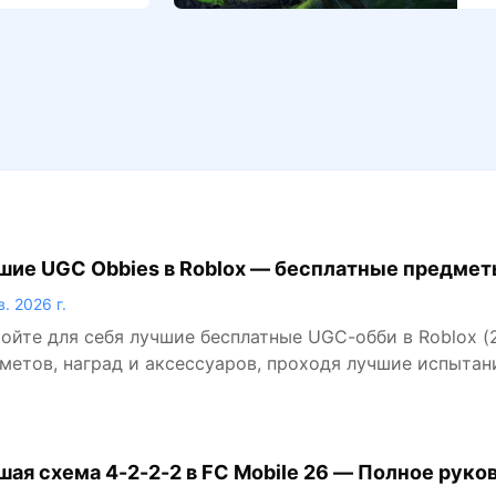
д
я
г
и
д
шие UGC Obbies в Roblox — бесплатные предмет
в. 2026 г.
ойте для себя лучшие бесплатные UGC-обби в Roblox (
метов, наград и аксессуаров, проходя лучшие испытан
шая схема 4-2-2-2 в FC Mobile 26 — Полное руко