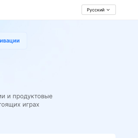
Pусский
ивации
ии и продуктовые
тоящих играх