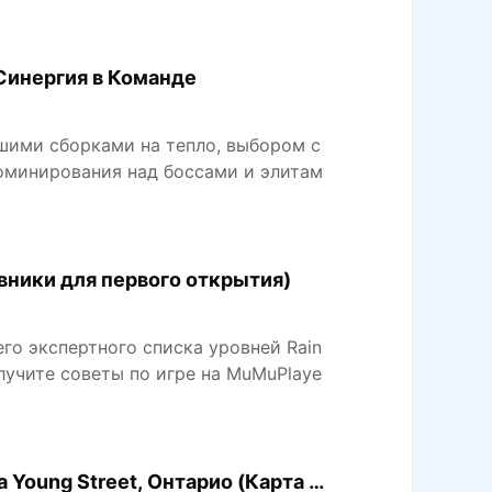
и Синергия в Команде
учшими сборками на тепло, выбором с
минирования над боссами и элитам
вники для первого открытия)
го экспертного списка уровней Rain
олучите советы по игре на MuMuPlaye
Young Street, Онтарио (Карта и