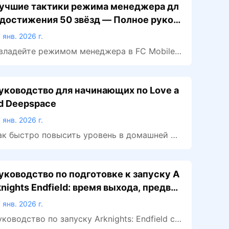
учшие тактики режима менеджера дл
 достижения 50 звёзд — Полное руков
дство по FC Mobile 26
 янв. 2026 г.
владейте режимом менеджера в FC Mobile
6 с лучшей тактикой 4-3-3 Holding, индивид
альными настройками и советами по игрок
м, чтобы стабильно побеждать в матчах и д
уководство для начинающих по Love a
стичь 50 звёзд.
d Deepspace
 янв. 2026 г.
ак быстро повысить уровень в домашней си
теме Love and Deepspace? Вот самые полезн
е и лучшие советы для этого.
уководство по подготовке к запуску A
knights Endfield: время выхода, предвар
тельная загрузка и всё, что нужно знат
 янв. 2026 г.
уководство по запуску Arknights: Endfield с