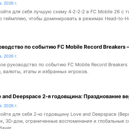
в. 2026 г.
ойте для себя лучшую схему 4-2-2-2 в FC Mobile 26 с 
о геймплею, чтобы доминировать в режимах Head-to-H
оводство по событию FC Mobile Record Breakers 
дение)
в. 2026 г.
ое руководство по событию FC Mobile Record Breakers
, валюты, этапы и избранных игроков.
e and Deepspace 2-я годовщина: Празднование ве
в. 2026 г.
ойте для себя 2-ю годовщину Love and Deepspace (Верс
к, 3D-дом, ограниченные воспоминания и глобальные с
layer.