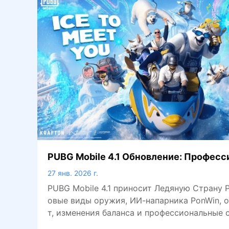
PUBG Mobile 4.1 Обновление: Профес
оветы и основные изменения
27 янв. 2026 г.
PUBG Mobile 4.1 приносит Ледяную Страну Р
овые виды оружия, ИИ-напарника PonWin, 
т, изменения баланса и профессиональные 
ые помогут вам выигрывать больше матчей