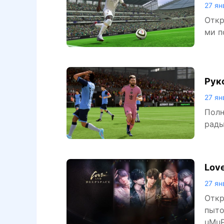
27 ян
Откр
ми п
Рук
хож
27 ян
Полн
рады
Lov
27 ян
Откр
пыто
uMuP