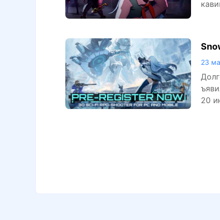
кави
Snow
ако
23 ма
Долг
ъяви
20 и
выпу
и но