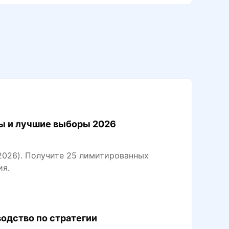
атой глобального релиза, временем открыти
 серверов, советами по предварительной за
рузке, наградами, системными требованиям
 и основными рекомендациями для первого
ня.
ы и лучшие выборы 2026
2026). Получите 25 лимитированных
ия.
водство по стратегии