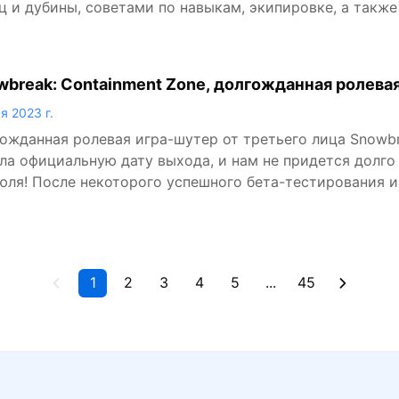
ц и дубины, советами по навыкам, экипировке, а также
break: Containment Zone, долгожданная ролевая
нец-то получает официальную дату выхода
я 2023 г.
ожданная ролевая игра-шутер от третьего лица Snowbr
ла официальную дату выхода, и нам не придется долго
юля! После некоторого успешного бета-тестирования иг
ску и поразит игроков своим игровым процессом в ст
вым взглядом на формулу гача.
1
2
3
4
5
...
45