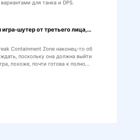
 вариантами для танка и DPS.
 игра-шутер от третьего лица, н
eak Containment Zone наконец-то об
 ждать, поскольку она должна выйти
ра, похоже, почти готова к полному
иле научно-фантастического шутера