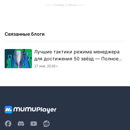
Конец статьи
Связанные блоги
Лучшие тактики режима менеджера
для достижения 50 звёзд — Полное
руководство по FC Mobile 26
27 янв. 2026 г.