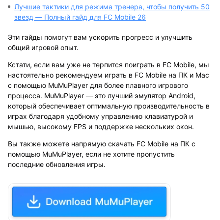
Лучшие тактики для режима тренера, чтобы получить 50
звезд — Полный гайд для FC Mobile 26
Эти гайды помогут вам ускорить прогресс и улучшить
общий игровой опыт.
Кстати, если вам уже не терпится поиграть в FC Mobile, мы
настоятельно рекомендуем
играть в FC Mobile на ПК и Mac
с помощью MuMuPlayer
для более плавного игрового
процесса. MuMuPlayer — это
лучший эмулятор Android
,
который обеспечивает оптимальную производительность в
играх благодаря удобному управлению клавиатурой и
мышью, высокому FPS и поддержке нескольких окон.
Вы также можете напрямую
скачать
FC Mobile
на ПК с
помощью MuMuPlayer
, если не хотите пропустить
последние обновления игры.