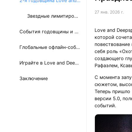
2-я годовщина Love and
27 янв. 2026 г.
Deepspace: Главное в вер
Звездные лимитирова
Love and Deeps
сии 5.0
События годовщины и бе
нные воспоминания: Т
которой сочета
повествование 
сплатные награды
Глобальные офлайн-собы
рон Эроса
себя роль «Охо
создающего гл
тия и события сообщест
Играйте в Love and Deeps
Рафаэлем, Ксав
С момента запу
ва
pace на ПК или Mac с по
Заключение
сюжетом, высо
Теперь пришло
мощью MuMuPlayer
версии 5.0, по
событий.