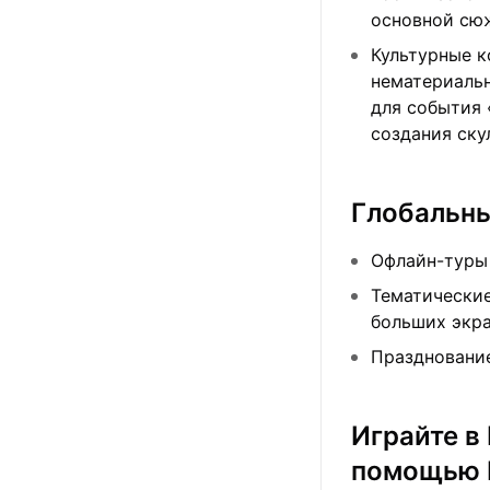
основной сю
Культурные к
нематериальн
для события 
создания ску
Глобальны
Офлайн-туры 
Тематические
больших экра
Празднование
Играйте в
помощью 