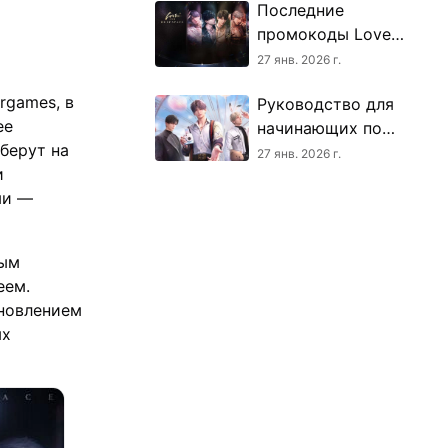
Последние
промокоды Love
and Deepspace
27 янв. 2026 г.
(январь 2026
rgames, в
Руководство для
года)
ее
начинающих по
берут на
Love and
27 янв. 2026 г.
и
Deepspace
ми —
тым
еем.
бновлением
ых