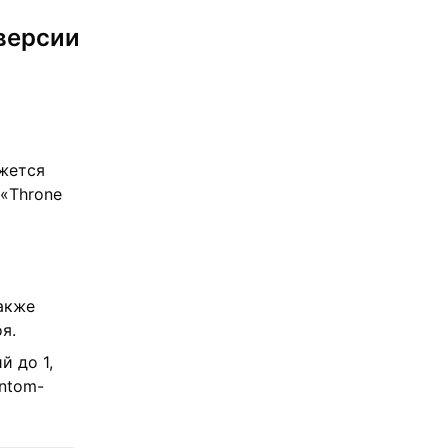
 версии
ажется
«Throne
акже
я.
й до 1,
ntom-