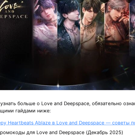
 узнать больше о Love and Deepspace, обязательно озн
ющими гайдами ниже:
еру Heartbeats Ablaze в Love and Deepspace — советы 
ромокоды для Love and Deepspace (Декабрь 2025)