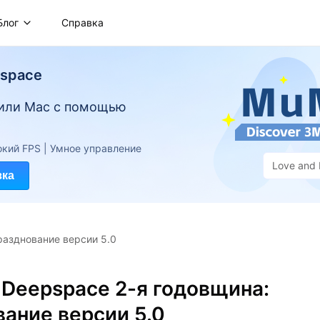
Блог
Справка
pspace
 или Mac с помощью
кий FPS | Умное управление
Love and
зка
разднование версии 5.0
 Deepspace 2-я годовщина:
ание версии 5.0