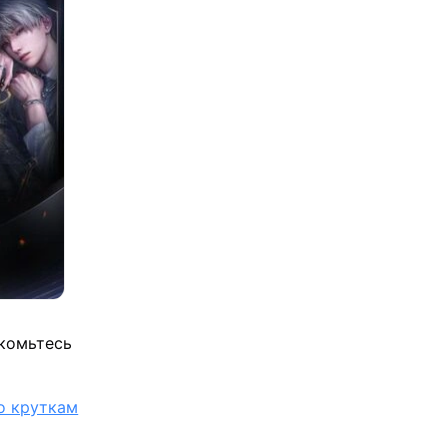
акомьтесь
по круткам