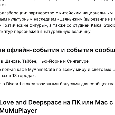
жет.
оллаборации: партнерство с китайским национальным
ым культурным наследием «Цзяньчжи» (вырезание из 
«Поэтические фигуры», а также со студией Kaikai Studi
льптур персонажей в натуральную величину.
е офлайн-события и события сооб
в Шанхае, Тайбэе, Нью-Йорке и Сингапуре.
 поп-ап кафе MyAnimeCafe по всему миру и световые 
нах в 13 городах.
 в Discord с эксклюзивными бонусами для сообщества
 Love and Deepspace на ПК или Mac с
MuMuPlayer