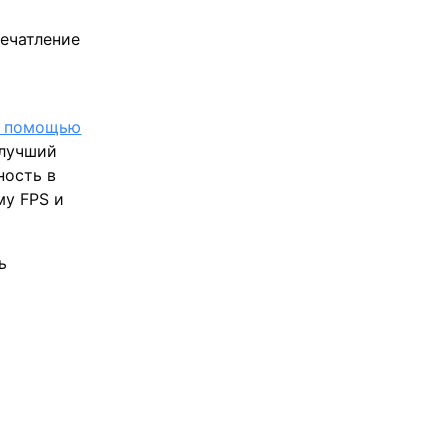
печатление
 с помощью
лучший
ность в
му FPS и
ь