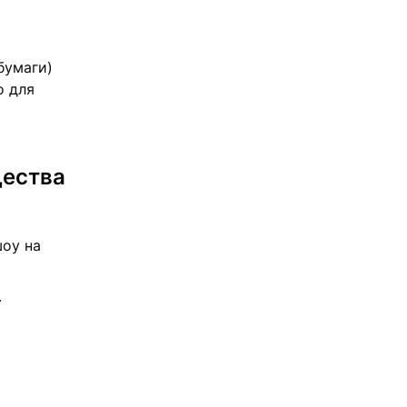
бумаги)
o для
щества
шоу на
.