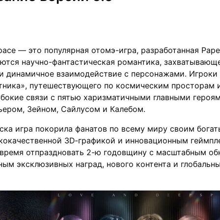
pace — это популярная отомэ-игра, разработанная Pape
ются научно-фантастическая романтика, захватывающ
и динамичное взаимодействие с персонажами. Игроки 
тника», путешествующего по космическим просторам 
убокие связи с пятью харизматичными главными героя
ьером, Зейном, Сайлусом и Калебом
.
ска игра покорила фанатов по всему миру своим бога
кокачественной 3D-графикой и инновационным геймпл
 время отпраздновать 2-ю годовщину с масштабным о
лным эксклюзивных наград, нового контента и глобальн