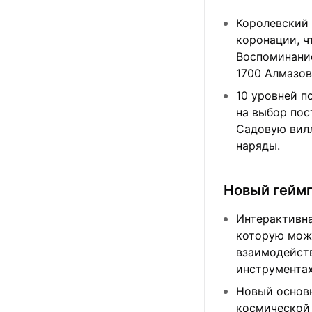
Королевский
коронации, ч
Воспоминание
1700 Алмазов
10 уровней п
на выбор пос
Садовую вилл
наряды.
Новый геймп
Интерактивна
которую можн
взаимодейств
инструментах
Новый основн
космической