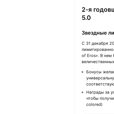
2-я годов
5.0
Звездные ли
С 31 декабря 2
лимитированно
of Eros». В не
величественных
Бонусы желан
универсальну
соответствую
Награды за у
чтобы получи
colored)