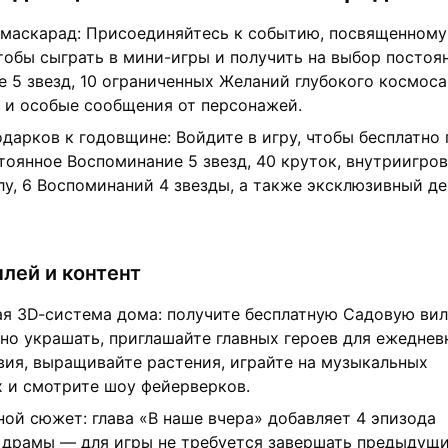
 маскарад: Присоединяйтесь к событию, посвященному
тобы сыграть в мини-игры и получить на выбор постоя
 5 звезд, 10 ограниченных Желаний глубокого космоса
 и особые сообщения от персонажей.
одарков к годовщине: Войдите в игру, чтобы бесплатно
тоянное Воспоминание 5 звезд, 40 круток, внутриигро
у, 6 Воспоминаний 4 звезды, а также эксклюзивный де
лей и контент
я 3D-система дома: получите бесплатную Садовую вил
о украшать, приглашайте главных героев для ежеднев
ия, выращивайте растения, играйте на музыкальных
 и смотрите шоу фейерверков.
ой сюжет: глава «В наше вчера» добавляет 4 эпизода
 драмы — для игры не требуется завершать предыдущ