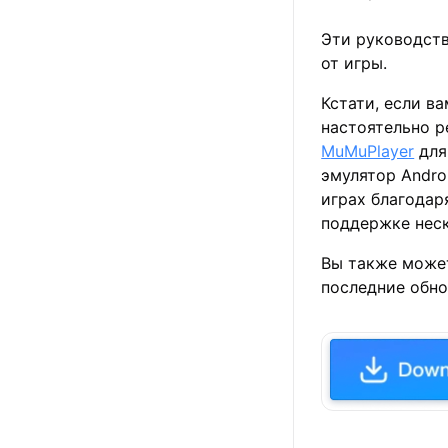
Эти руководств
от игры.
Кстати, если в
настоятельно 
MuMuPlayer
для
эмулятор Andro
играх благодар
поддержке неск
Вы также може
последние обно