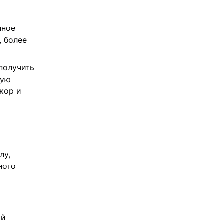
нное
, более
 получить
вую
кор и
лу,
ного
ий