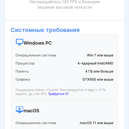
Наслаждайтесь 120 FPS и большим
экраном высокой четкости
Системные требования
Windows PC
Операционная система
Win 7 или выше
Процессор
4-ядерный Intel/AMD
Память
4 ГБ или больше
Графика
GTX950 или выше
Поддержка Vulkan / DirectX. Рекомендуется 4 ядра + 4 ГБ
памяти. До 240 FPS.
Требуется VT
.
macOS
Операционная система
macOS 11 или выше