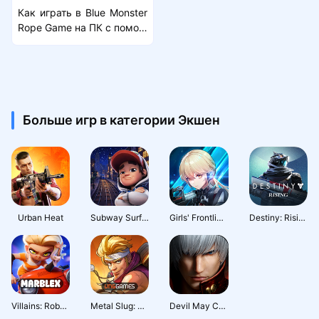
Как играть в Blue Monster
Rope Game на ПК с помощ
ью MuMu Player
Больше игр в категории Экшен
Urban Heat
Subway Surfers City
Girls' Frontline: Fire Control
Destiny: Rising
Villains: Robot BattleRoyale
Metal Slug: Awakening
Devil May Cry: Peak of Combat