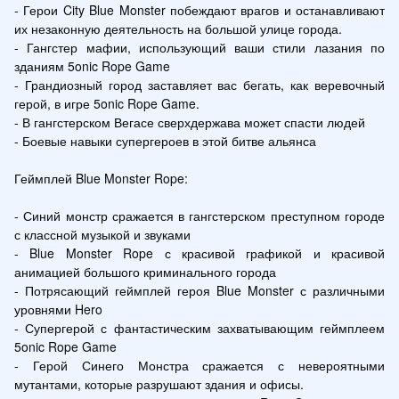
- Герои City Blue Monster побеждают врагов и останавливают 
их незаконную деятельность на большой улице города.

- Гангстер мафии, использующий ваши стили лазания по 
зданиям 5onic Rope Game

- Грандиозный город заставляет вас бегать, как веревочный 
герой, в игре 5onic Rope Game.

- В гангстерском Вегасе сверхдержава может спасти людей

- Боевые навыки супергероев в этой битве альянса

Геймплей Blue Monster Rope:

- Синий монстр сражается в гангстерском преступном городе 
с классной музыкой и звуками

- Blue Monster Rope с красивой графикой и красивой 
анимацией большого криминального города

- Потрясающий геймплей героя Blue Monster с различными 
уровнями Hero

- Супергерой с фантастическим захватывающим геймплеем 
5onic Rope Game

- Герой Синего Монстра сражается с невероятными 
мутантами, которые разрушают здания и офисы.
