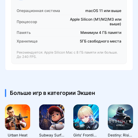
Операционная система
macOS 11 или выше
Apple Silicon (M1/M2/M3 или
Процессор
выше)
Память
Минимум 4 ГБ памяти
Хранилище
5ГБ свободного места
Рекомендуется: Apple Silicon Mac с 8 ГБ памяти или больше.
До 240 FPS.
Больше игр в категории Экшен
Urban Heat
Subway Surfers City
Girls' Frontline: Fire Control
Destiny: Rising