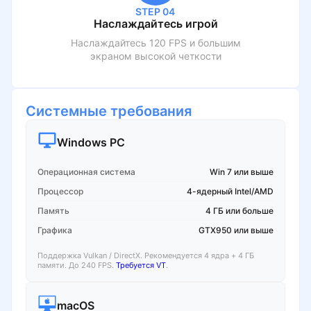
STEP 04
Наслаждайтесь игрой
Наслаждайтесь 120 FPS и большим
экраном высокой четкости
Системные требования
Windows PC
Операционная система
Win 7 или выше
Процессор
4-ядерный Intel/AMD
Память
4 ГБ или больше
Графика
GTX950 или выше
Поддержка Vulkan / DirectX. Рекомендуется 4 ядра + 4 ГБ
памяти. До 240 FPS.
Требуется VT
.
macOS