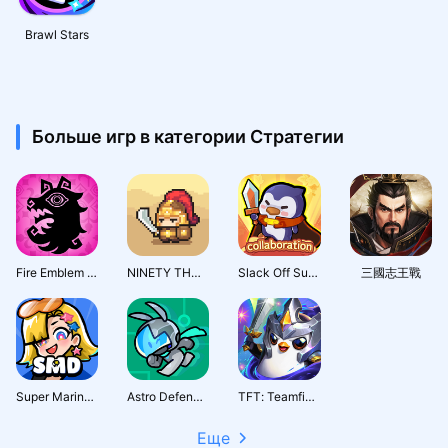
Brawl Stars
Больше игр в категории Стратегии
Fire Emblem Shadows
NINETY THOUSAND ACRES
Slack Off Survivor
三國志王戰
Super Marine Defense
Astro Defenders : Capt.Couch
TFT: Teamfight Tactics
Еще