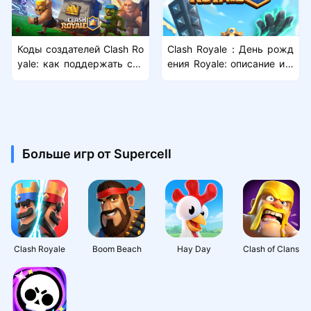
Коды создателей Clash Ro
Clash Royale：День рожд
yale: как поддержать сво
ения Royale: описание и н
их любимых контент-мейк
аграды сезона
еров в январе 2026 года
Больше игр от Supercell
Clash Royale
Boom Beach
Hay Day
Clash of Clans