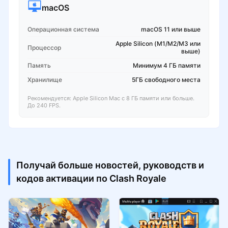
macOS
Операционная система
macOS 11 или выше
Apple Silicon (M1/M2/M3 или
Процессор
выше)
Память
Минимум 4 ГБ памяти
Хранилище
5ГБ свободного места
Рекомендуется: Apple Silicon Mac с 8 ГБ памяти или больше.
До 240 FPS.
Получай больше новостей, руководств и
кодов активации по Clash Royale