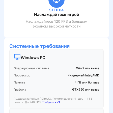
STEP 04
Наслаждайтесь игрой
Наслаждайтесь 120 FPS и большим
экраном высокой четкости
Системные требования
Windows PC
Операционная система
Win 7 или выше
Процессор
4-ядерный Intel/AMD
Память
4 ГБ или больше
Графика
GTX950 или выше
Поддержка Vulkan / DirectX. Рекомендуется 4 ядра + 4 ГБ
памяти. До 240 FPS.
Требуется VT
.