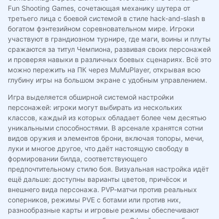
Fun Shooting Games, сочетающая механику шутера от
третьего лица с боевой системой в стиле hack-and-slash в
богатом фэнтезийном соревновательном мире. Игроки
участвуют в грандиозном турнире, где маги, воины и плуты
сражаются за титул Чемпиона, развивая своих персонажей
и проверяя навыки в различных боевых сценариях. Всё это
можно пережить на ПК через MuMuPlayer, открывая всю
глубину игры на большом экране с удобным управлением.
Игра выделяется обширной системой настройки
персонажей: игроки могут выбирать из нескольких
классов, каждый из которых обладает более чем десятью
уникальными способностями. В арсенале хранятся сотни
видов оружия и элементов брони, включая топоры, мечи,
луки и многое другое, что даёт настоящую свободу в
формировании билда, соответствующего
предпочтительному стилю боя. Визуальная настройка идёт
ещё дальше: доступны варианты цветов, причёсок и
внешнего вида персонажа. PVP-матчи против реальных
соперников, режимы PVE с ботами или против них,
разнообразные карты и игровые режимы обеспечивают