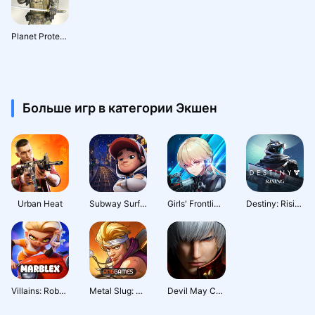
Planet Protect Squad PvP & PvE
Больше игр в категории Экшен
Urban Heat
Subway Surfers City
Girls' Frontline: Fire Control
Destiny: Rising
Villains: Robot BattleRoyale
Metal Slug: Awakening
Devil May Cry: Peak of Combat