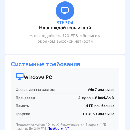
STEP 04
Наслаждайтесь игрой
Наслаждайтесь 120 FPS и большим
экраном высокой четкости
Системные требования
Windows PC
Операционная система
Win 7 или выше
Процессор
4-ядерный Intel/AMD
Память
4 ГБ или больше
Графика
GTX950 или выше
Поддержка Vulkan / DirectX. Рекомендуется 4 ядра + 4 ГБ
памяти. До 240 FPS.
Требуется VT
.