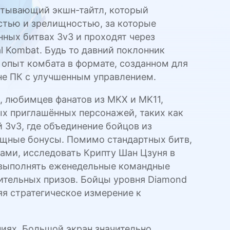
хватывающий экшн-тайтл, который
стью и зрелищностью, за которые
ных битвах 3v3 и проходят через
 Kombat. Будь то давний поклонник
 опыт комбата в формате, созданном для
не ПК с улучшенным управлением.
, любимцев фанатов из MKX и MK11,
х приглашённых персонажей, таких как
 3v3, где объединение бойцов из
щные бонусы. Помимо стандартных битв,
ами, исследовать Крипту Шан Цзуня в
, выполнять еженедельные командные
нительных призов. Бойцы уровня Diamond
яя стратегическое измерение к
иях. Большой экран значительно