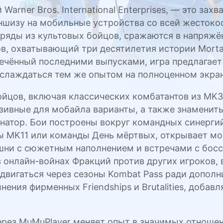
arner Bros. International Enterprises, — это за
ншизу на мобильные устройства со всей жестоко
яды из культовых бойцов, сражаются в напряжён
в, охватывающий три десятилетия истории Mortal
ечённый последними выпусками, игра предлагает
аслаждаться тем же опытом на полноценном экра
йцов, включая классических комбатантов из MK3
зивные для мобайла варианты, а также знамениты
атор. Бои построены вокруг командных синергий
 MK11 или команды День мёртвых, открывает мо
шни с сюжетным наполнением и встречами с босс
в онлайн-войнах Фракций против других игроков
двигаться через сезоны Kombat Pass ради допол
ия фирменных Friendships и Brutalities, добавл
ерез MuMuPlayer меняет опыт в значимых отношен