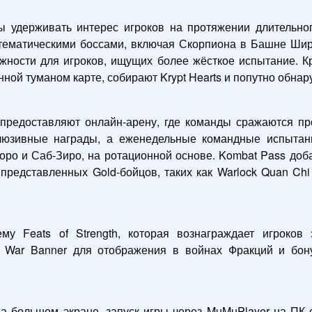
ы удерживать интерес игроков на протяжении длительн
с тематическими боссами, включая Скорпиона в Башне Ши
ности для игроков, ищущих более жёсткое испытание. К
нной туманом карте, собирают Krypt Hearts и попутно обн
редоставляют онлайн-арену, где команды сражаются про
люзивные награды, а еженедельные командные испытан
Горо и Саб-Зиро, на ротационной основе. Kombat Pass доб
 представленных Gold-бойцов, таких как Warlock Quan Chi 
му Feats of Strength, которая вознаграждает игроков
 War Banner для отображения в войнах Фракций и бон
а большом экране, запуск игры через MuMuPlayer на ПК о