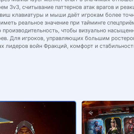
ем 3v3, считывание паттернов атак врагов и реа
авиш клавиатуры и мыши даёт игрокам более точн
 иметь реальное значение при тайминге спецприё
производительность, чтобы визуально насыщенные
ебоев. Для игроков, управляющих большим росте
х лидеров войн Фракций, комфорт и стабильност