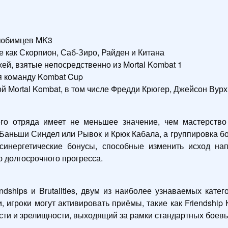
 любимцев MK3
 как Скорпион, Саб-Зиро, Райден и Китана
й, взятые непосредственно из Mortal Kombat 1
я команду Kombat Cup
 Mortal Kombat, в том числе Фредди Крюгер, Джейсон Вурх
го отряда имеет не меньшее значение, чем мастерство
Баньши Синдел или Рывок и Крюк Кабала, а группировка б
инергетические бонусы, способные изменить исход нап
 долгосрочного прогресса.
dships и Brutalities, двум из наиболее узнаваемых кате
гроки могут активировать приёмы, такие как Friendship Ки
сти и зрелищности, выходящий за рамки стандартных боев