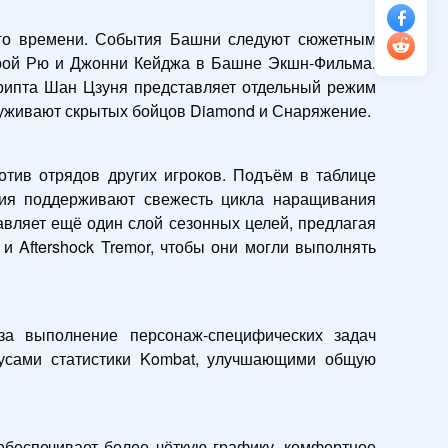
ого времени. События Башни следуют сюжетным 
рой Рю и Джонни Кейджа в Башне Экшн-Фильма. 
рипта Шан Цзуня представляет отдельный режим 
аруживают скрытых бойцов Diamond и Снаряжение.
тив отрядов других игроков. Подъём в таблице 
ия поддерживают свежесть цикла наращивания 
авляет ещё один слой сезонных целей, предлагая 
и Aftershock Tremor, чтобы они могли выполнять 
 за выполнение персонаж-специфических задач 
усами статистики Kombat, улучшающими общую 
беспечивает более чёткую графику, комфортное 