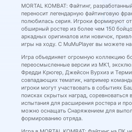
MORTAL KOMBAT: Файтинг, разработанный W
переносит легендарную файтинговую фра
полюбилась серия. Игроки формируют отр
обширный ростер из более чем 150 бойцо
аркадных оригиналов или новичок, привл
игры на ходу. С MuMuPlayer вы можете н
Игра объединяет огромную коллекцию бо
переосмысленные версии из MK1, эксклю
Фредди Крюгер, Джейсон Вурхиз и Термин
совпадающих тематик, например команды
игроки могут участвовать в событиях Ба
поисках скрытых наград, соревноваться 
испытания для расширения ростера и про
можно оснащать Снаряжением для выполнен
формированию отряда.
Игра в MORTAL KOMBAT: Файтинг на ПК ч