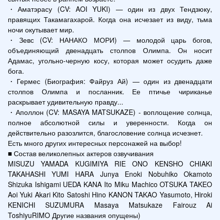
・Аматэрасу (CV: AOI YUKI) — один из двух Тендзюку, 
правящих Такамагахарой. Когда она исчезает из виду, тьма 
ночи окутывает мир.

・Зевс (CV: НАНАКО МОРИ) — молодой царь богов, 
объединяющий двенадцать столпов Олимпа. Он носит 
Адамас, угольно-черную косу, которая может осудить даже 
бога.

・Гермес (Биография: Файруз Ай) — один из двенадцати 
столпов Олимпа и посланник. Ее птичье чириканье 
раскрывает удивительную правду...

・Аполлон (CV: MASAYA MATSUKAZE) - воплощение солнца, 
полное абсолютной силы и уверенности. Когда он 
действительно разозлится, благословение солнца исчезнет.

Есть много других интересных персонажей на выбор!

■ Состав великолепных актеров озвучивания

MISUZU YAMADA KUGIMIYA RIE ONO KENSHO CHIAKI 
TAKAHASHI YUMI HARA Junya Enoki Nobuhiko Okamoto 
Shizuka Ishigami UEDA KANA Ito Miku Machico OTSUKA TAKEO 
Aoi Yuki Akari Kito Satoshi Hino KANON TAKAO Yasumoto, Hiroki 
KENICHI SUZUMURA Masaya Matsukaze Fairouz Ai 
ToshiyuRIMO Другие названия опущены)
