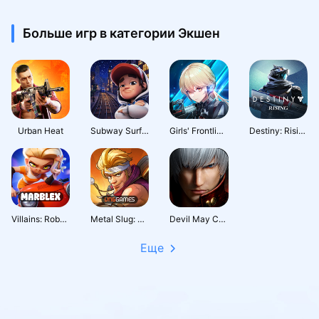
Больше игр в категории Экшен
Urban Heat
Subway Surfers City
Girls' Frontline: Fire Control
Destiny: Rising
Villains: Robot BattleRoyale
Metal Slug: Awakening
Devil May Cry: Peak of Combat
Еще