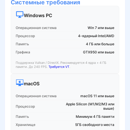
Системные требования
Windows PC
Операционная система
Win 7 или выше
Процессор
4-ядерный Intel/AMD
Память
4 ГБ или больше
Графика
GTX950 или выше
Поддержка Vulkan / DirectX. Рекомендуется 4 ядра + 4 ГБ
памяти. До 240 FPS.
Требуется VT
.
macOS
Операционная система
macOS 11 или выше
Apple Silicon (M1/M2/M3 или
Процессор
выше)
Память
Минимум 4 ГБ памяти
Хранилище
5ГБ свободного места