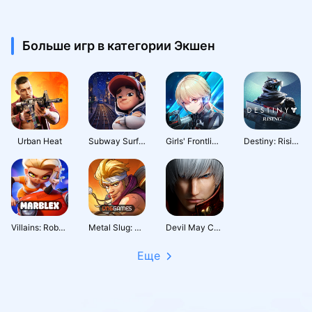
Больше игр в категории Экшен
Urban Heat
Subway Surfers City
Girls' Frontline: Fire Control
Destiny: Rising
Villains: Robot BattleRoyale
Metal Slug: Awakening
Devil May Cry: Peak of Combat
Еще