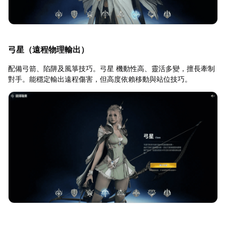
弓星（遠程物理輸出）
配備弓箭、陷阱及風箏技巧。弓星 機動性高、靈活多變，擅長牽制
對手。能穩定輸出遠程傷害，但高度依賴移動與站位技巧。