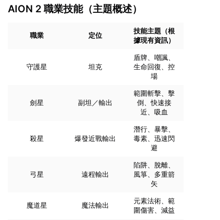
AION 2 職業技能（主題概述）
技能主題（根
職業
定位
據現有資訊）
盾牌、嘲諷、
守護星
坦克
生命回復、控
場
範圍斬擊、擊
劍星
副坦／輸出
倒、快速接
近、吸血
潛行、暴擊、
殺星
爆發近戰輸出
毒素、迅速閃
避
陷阱、脫離、
弓星
遠程輸出
風箏、多重箭
矢
元素法術、範
魔道星
魔法輸出
圍傷害、減益