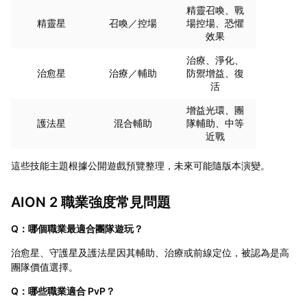
精靈召喚、戰
精靈星
召喚／控場
場控場、恐懼
效果
治療、淨化、
治愈星
治療／輔助
防禦增益、復
活
增益光環、團
護法星
混合輔助
隊輔助、中等
近戰
這些技能主題根據公開遊戲預覽整理，未來可能隨版本演變。
AION 2 職業強度常見問題
Q：哪個職業最適合團隊遊玩？
治愈星、守護星及護法星因其輔助、治療或前線定位，被認為是高
團隊價值選擇。
Q：哪些職業適合 PvP？