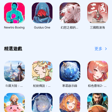
Newtro Boxing
Guidus One
幻想之都的黑
三國觀滄海
貓
精選遊戲
更多
斗羅大陸：獵
杖劍傳說：坎
寒霜啟示錄
棕色塵埃2- 冒
魂世界
斯汀之約
汗心跳的RPG