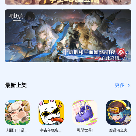
最新上架
更多
別砸了！是精
宇宙年糕店：
鞋鬧世界!
廢品清道夫
靈啦
辣炒年糕大亨