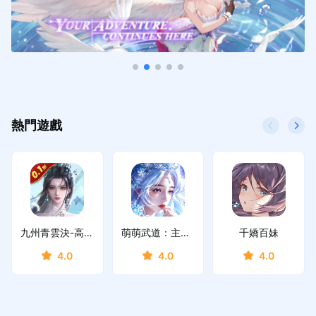
熱門遊戲
九州青雲決-高爆送真儲
萌萌武道：主宰幻想
千嬌百妹
4.0
4.0
4.0