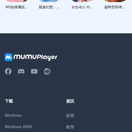
RO仙境傳説：
龍族幻想：勇
프린세스 커넥
超時空街球對
世界之旅
者集結
트! Re:Dive
決
下載
資訊
Windows
新聞
Windows ARM
教學